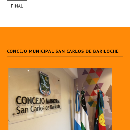
FINAL
Dictámenes Asesoría Letrada
Actas de Sesión
Informes de Unidad Coordinadora
Ejecución Presupuestaria
CONCEJO MUNICIPAL SAN CARLOS DE BARILOCHE
Actas de Audiencias Públicas
NORMATIVA
Comunicaciones
Declaraciones
Resoluciones
Resoluciones de Presidencia