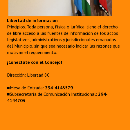
INSTITUCIONAL
Antiguos Pobladores
Libertad de información
Principios. Toda persona, física o jurídica, tiene el derecho
Noticias Destacadas
de libre acceso a las fuentes de información de los actos
legislativos, administrativos y jurisdiccionales emanados
Registros y Distinciones
del Municipio, sin que sea necesario indicar las razones que
motivan el requerimiento.
Datos Históricos
¡Conectate con el Concejo!
Premio al Mérito - Registro
Dirección: Libertad 80
Audiencias Públicas - Registro
■Mesa de Entrada:
294-4143579
Mujeres que Dejaron Huellas - Registro
■Subsecretaría de Comunicación Institucional:
294-
4144703
Periodistas Decanos - Registro
Ciudadano Ilustre - Registro
Banca del Vecino - Registro