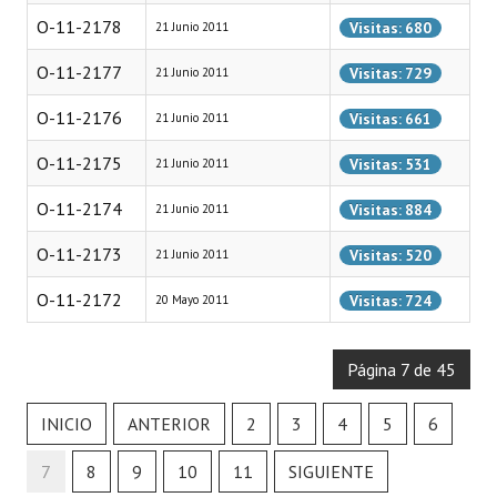
Programas
O-11-2178
Visitas: 680
21 Junio 2011
O-11-2177
LEGISLACIÓN
Visitas: 729
21 Junio 2011
O-11-2176
Visitas: 661
21 Junio 2011
Constitución Nacional
O-11-2175
Visitas: 531
21 Junio 2011
Constitución Provincial
O-11-2174
Visitas: 884
21 Junio 2011
Carta Orgánica 2007
O-11-2173
Visitas: 520
21 Junio 2011
Reglamento Interno
O-11-2172
Visitas: 724
20 Mayo 2011
Digesto
Organigrama
Página 7 de 45
DOCUMENTOS
INICIO
ANTERIOR
2
3
4
5
6
Informes de Gestión
7
8
9
10
11
SIGUIENTE
Proyectos Presentados