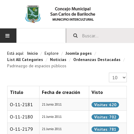
INICIO
Está aquí:
Inicio
/
Explore
/
Joomla pages
/
List All Categories
/
Noticias
/
Ordenanzas Destacadas
/
CONCEJO
Padrinazgo de espacios públicos
Cantidad a 
Bloques Políticos
Integrantes del Concejo
Título
Fecha de creación
Visto
Comisiones Permanentes
O-11-2181
Visitas: 620
21 Junio 2011
Comisiones Especiales
O-11-2180
Visitas: 702
21 Junio 2011
Concejales Mandato Cumplido
O-11-2179
Visitas: 781
21 Junio 2011