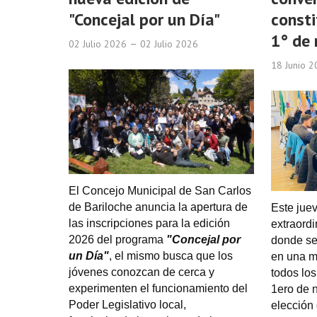
"Concejal por un Día"
consti
1° de
02 Julio 2026
02 Julio 2026
18 Junio 
El Concejo Municipal de San Carlos
de Bariloche anuncia la apertura de
Este juev
las inscripciones para la edición
extraord
2026 del programa
"Concejal por
donde se
un Día"
, el mismo busca que los
en una m
jóvenes conozcan de cerca y
todos lo
experimenten el funcionamiento del
1ero de 
Poder Legislativo local,
elección