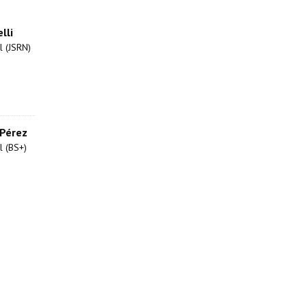
lli
l (JSRN)
 Pérez
l (BS+)