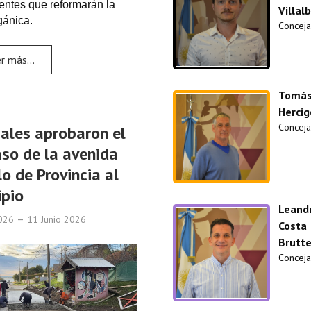
entes que reformarán la
Villal
gánica.
Conceja
r más...
Tomá
Hercig
Conceja
ales aprobaron el
so de la avenida
lo de Provincia al
ipio
Leand
2026
11 Junio 2026
Costa
Brutt
Concejal