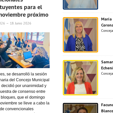
tuyentes para el
 noviembre próximo
María
2026
18 Junio 2026
Coron
Conceja
Sama
Echen
Concejal
es, se desarrolló la sesión
inaria del Concejo Municipal
 decidió por unanimidad y
uestra de consenso entre
s bloques, que el domingo
noviembre se lleve a cabo la
Facun
 de convencionales
Blanc