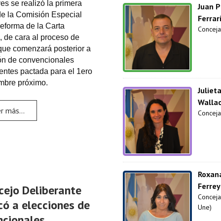
es se realizó la primera
Juan P
de la Comisión Especial
Ferrar
Reforma de la Carta
Conceja
, de cara al proceso de
 que comenzará posterior a
ión de convencionales
entes pactada para el 1ero
mbre próximo.
Juliet
Walla
r más...
Concejal
Roxan
Ferrey
cejo Deliberante
Conceja
ó a elecciones de
Une)
ncionales