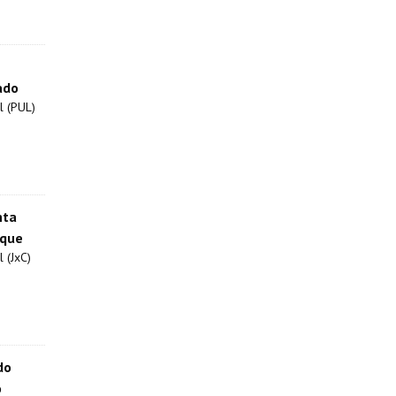
ado
l (PUL)
nta
ique
 (JxC)
do
o