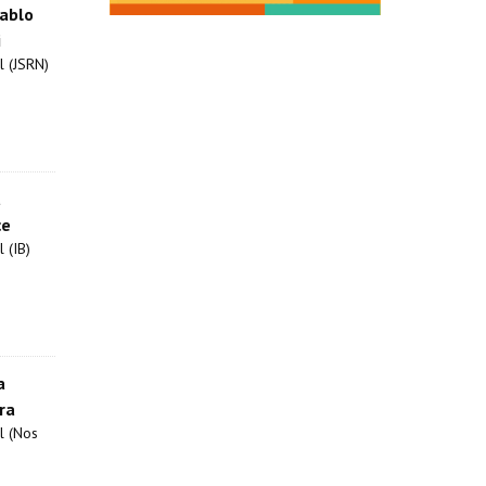
ablo
i
l (JSRN)
a
ce
 (IB)
a
ra
l (Nos