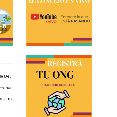
do Del
nte del
o
al (PUL)