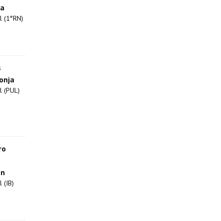
ba
l (1°RN)
s
onja
l (PUL)
ro
en
 (IB)