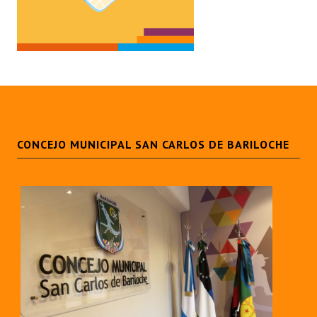
Programas
LEGISLACIÓN
Constitución Nacional
Constitución Provincial
Carta Orgánica 2007
CONCEJO MUNICIPAL SAN CARLOS DE BARILOCHE
Reglamento Interno
Digesto
Organigrama
DOCUMENTOS
Informes de Gestión
Proyectos Presentados