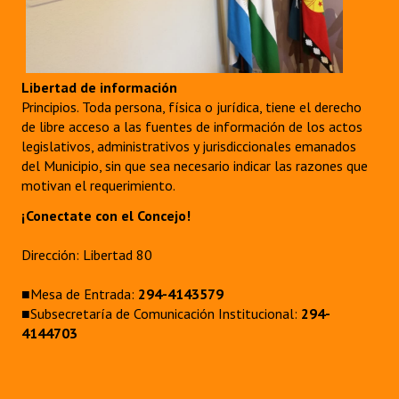
Dictámenes Asesoría Letrada
Actas de Sesión
Libertad de información
Principios. Toda persona, física o jurídica, tiene el derecho
Informes de Unidad Coordinadora
de libre acceso a las fuentes de información de los actos
legislativos, administrativos y jurisdiccionales emanados
Ejecución Presupuestaria
del Municipio, sin que sea necesario indicar las razones que
Actas de Audiencias Públicas
motivan el requerimiento.
¡Conectate con el Concejo!
NORMATIVA
Dirección: Libertad 80
Comunicaciones
■Mesa de Entrada:
294-4143579
Declaraciones
■Subsecretaría de Comunicación Institucional:
294-
4144703
Resoluciones
Resoluciones de Presidencia