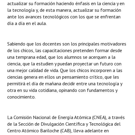
actualizar su formación haciendo énfasis en la ciencia y en
Huéspedes de Honor - Registro
la tecnología y, de esta manera, actualizar su formación
ante los avances tecnológicos con los que se enfrentan
Antiguos Pobladores - Registro
día a día en el aula.
Reconocimientos - Registro
Bariloche, Municipio intercultural
Sabiendo que los docentes son los principales motivadores
de los chicos, las capacitaciones pretenden formar desde
Entrega de distinciones
una temprana edad, que los alumnos se acerquen a la
ciencia, que la estudien y puedan proyectar un futuro con
REFORMA DE LA CARTA ORGÁNICA
una mejor calidad de vida. Que los chicos incorporen a las
ciencias genera en ellos un pensamiento crítico, que les
permitirá el día de mañana decidir entre una tecnología y
otra en su vida cotidiana, opinando con fundamentos y
conocimiento.
La Comisión Nacional de Energía Atómica (CNEA), a través
de la Sección de Divulgación Científica y Tecnológica del
Centro Atómico Bariloche (CAB), lleva adelante en