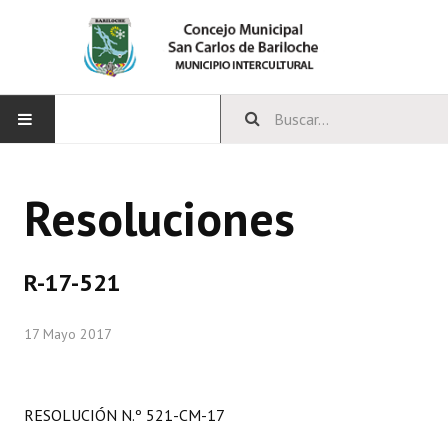
INICIO
Resoluciones
CONCEJO
Bloques Políticos
R-17-521
Integrantes del Concejo
17 Mayo 2017
Comisiones Permanentes
Comisiones Especiales
RESOLUCIÓN N.º 521-CM-17
Concejales Mandato Cumplido