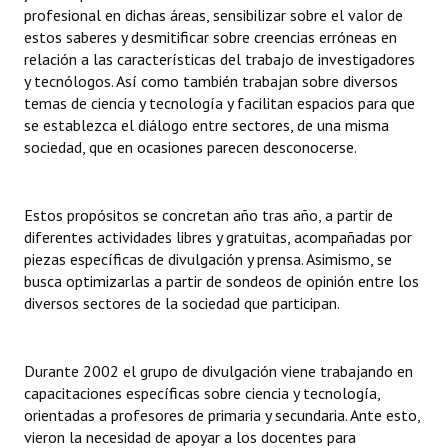
INSTITUCIONAL
profesional en dichas áreas, sensibilizar sobre el valor de
estos saberes y desmitificar sobre creencias erróneas en
relación a las características del trabajo de investigadores
Antiguos Pobladores
y tecnólogos. Así como también trabajan sobre diversos
Noticias Destacadas
temas de ciencia y tecnología y facilitan espacios para que
se establezca el diálogo entre sectores, de una misma
Registros y Distinciones
sociedad, que en ocasiones parecen desconocerse.
Datos Históricos
Estos propósitos se concretan año tras año, a partir de
Premio al Mérito - Registro
diferentes actividades libres y gratuitas, acompañadas por
piezas específicas de divulgación y prensa. Asimismo, se
Audiencias Públicas - Registro
busca optimizarlas a partir de sondeos de opinión entre los
diversos sectores de la sociedad que participan.
Mujeres que Dejaron Huellas - Registro
Periodistas Decanos - Registro
Durante 2002 el grupo de divulgación viene trabajando en
Ciudadano Ilustre - Registro
capacitaciones específicas sobre ciencia y tecnología,
orientadas a profesores de primaria y secundaria. Ante esto,
Banca del Vecino - Registro
vieron la necesidad de apoyar a los docentes para