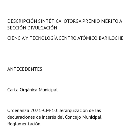
Programas
LEGISLACIÓN
DESCRIPCIÓN SINTÉTICA: OTORGA PREMIO MÉRITO A
SECCIÓN DIVULGACIÓN
Constitución Nacional
CIENCIA Y TECNOLOGÍA CENTRO ATÓMICO BARILOCHE
Constitución Provincial
Carta Orgánica 2007
ANTECEDENTES
Reglamento Interno
Digesto
Carta Orgánica Municipal.
Organigrama
DOCUMENTOS
Ordenanza 2071-CM-10: Jerarquización de las
declaraciones de interés del Concejo Municipal.
Reglamentación.
Informes de Gestión
Proyectos Presentados