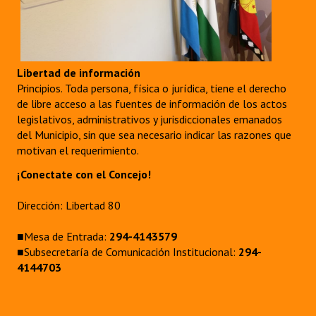
Dictámenes Asesoría Letrada
Actas de Sesión
Libertad de información
Informes de Unidad Coordinadora
Principios. Toda persona, física o jurídica, tiene el derecho
de libre acceso a las fuentes de información de los actos
Ejecución Presupuestaria
legislativos, administrativos y jurisdiccionales emanados
del Municipio, sin que sea necesario indicar las razones que
Actas de Audiencias Públicas
motivan el requerimiento.
¡Conectate con el Concejo!
NORMATIVA
Dirección: Libertad 80
Comunicaciones
■Mesa de Entrada:
294-4143579
Declaraciones
■Subsecretaría de Comunicación Institucional:
294-
Resoluciones
4144703
Resoluciones de Presidencia