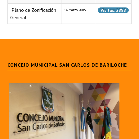
Programas
 Plano de Zonificación
Visitas: 2888
14 Marzo 2005
General
LEGISLACIÓN
Constitución Nacional
Constitución Provincial
Carta Orgánica 2007
CONCEJO MUNICIPAL SAN CARLOS DE BARILOCHE
Reglamento Interno
Digesto
Organigrama
DOCUMENTOS
Informes de Gestión
Proyectos Presentados