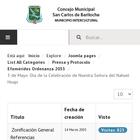
INICIO
Está aquí:
Inicio
/
Explore
/
Joomla pages
/
List All Categories
/
Prensa y Protocolo
/
CONCEJO
Efemérides Ordenanza 2033
/
3 de Mayo -Día de la Celebración de Nuestra Señora del Nahuel
Huapi
Bloques Políticos
Cantidad a 
Integrantes del Concejo
Comisiones Permanentes
Fecha de
Título
creación
Visto
Comisiones Especiales
 Zonificación General
Visitas: 823
14 Marzo 2005
Concejales Mandato Cumplido
Referencias