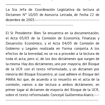
------------------------------
Huéspedes de Honor - Registro
La Sra. Jefa de Coordinación Legislativa da lectura al
Dictamen N° 10/03 de Asesoría Letrada, de fecha 22 de
Antiguos Pobladores - Registro
diciembre de 2003.
----------------------------------------------
Reconocimientos - Registro
------------------------------------------------
El Sr. Presidente: Bien. Se encuentra en la documentación,
Bariloche, Municipio intercultural
el Acta 03/03 de la Comisión de Economía, Finanzas y
Desarrollo Económico, y el Acta 04/03 de Comisión de
Entrega de distinciones
Gobierno y Legales realizada en forma conjunta. A los
efectos de la brevedad, no se va a proceder a la lectura de
REFORMA DE LA CARTA ORGÁNICA
toda el acta, pero sí, de los dos dictámenes que surgen de
la misma. Hay dos dictámenes, uno por mayoría, del Bloque
de la UCR con el texto reformulado, y un dictamen por
minoría del Bloque Encuentro, al cual adhiere el Bloque del
MARA. Así que, de acuerdo a lo resuelto en el acta de la
comisión, vamos a dar lectura a ambos dictámenes; en
primer lugar al dictamen de mayoría del Bloque de la UCR,
sobre el texto reformulado. Concejal Guillermina Alaníz.
----
------------------------------------------------------------------