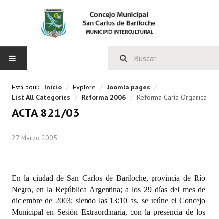
INICIO
Está aquí:
Inicio
/
Explore
/
Joomla pages
/
List All Categories
/
Reforma 2006
/
Reforma Carta Orgánica
CONCEJO
ACTA 821/03
Bloques Políticos
27 Marzo 2005
Integrantes del Concejo
Comisiones Permanentes
En la ciudad de San Carlos de Bariloche, provincia de Río
Comisiones Especiales
Negro, en la República Argentina; a los 29 días del mes de
diciembre de 2003; siendo las 13:10 hs. se reúne el Concejo
Concejales Mandato Cumplido
Municipal en Sesión Extraordinaria, con la presencia de los