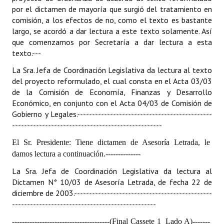
INSTITUCIONAL
por el dictamen de mayoría que surgió del tratamiento en
comisión, a los efectos de no, como el texto es bastante
Antiguos Pobladores
largo, se acordó a dar lectura a este texto solamente. Así
que comenzamos por Secretaría a dar lectura a esta
Noticias Destacadas
texto.
---
La Sra. Jefa de Coordinación Legislativa da lectura al texto
Registros y Distinciones
del proyecto reformulado, el cual consta en el Acta 03/03
Datos Históricos
de la Comisión de Economía, Finanzas y Desarrollo
Económico, en conjunto con el Acta 04/03 de Comisión de
Premio al Mérito - Registro
Gobierno y Legales.
---------------------------------------------
--------------------------------------------------
Audiencias Públicas - Registro
El Sr. Presidente: Tiene dictamen de Asesoría Letrada, le
Mujeres que Dejaron Huellas - Registro
damos lectura a continuación.
--------------
La Sra. Jefa de Coordinación Legislativa da lectura al
Periodistas Decanos - Registro
Dictamen N° 10/03 de Asesoría Letrada, de fecha 22 de
diciembre de 2003.
----------------------------------------------
Ciudadano Ilustre - Registro
------------------------------------------------
Banca del Vecino - Registro
---------------------------------------(Final Cassete 1  Lado A)
-------