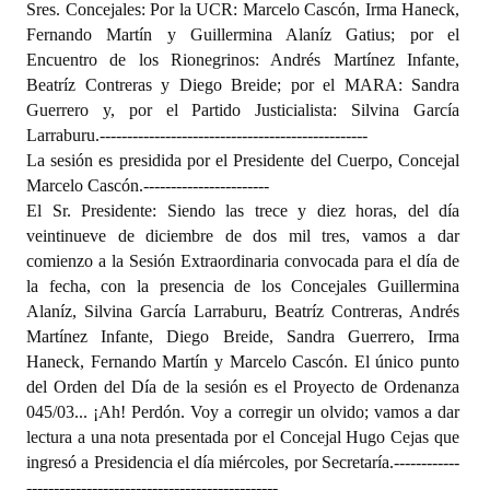
Sres. Concejales: Por la UCR: Marcelo Cascón, Irma Haneck,
Programas
Fernando Martín y Guillermina Alaníz Gatius; por el
Encuentro de los Rionegrinos: Andrés Martínez Infante,
LEGISLACIÓN
Beatríz Contreras y Diego Breide; por el MARA: Sandra
Guerrero y, por el Partido Justicialista: Silvina García
Constitución Nacional
Larraburu.
-------------------------------------------------
La sesión es presidida por el Presidente del Cuerpo, Concejal
Constitución Provincial
Marcelo Cascón.
-----------------------
El Sr. Presidente: Siendo las trece y diez horas, del día
Carta Orgánica 2007
veintinueve de diciembre de dos mil tres, vamos a dar
Reglamento Interno
comienzo a la Sesión Extraordinaria convocada para el día de
la fecha, con la presencia de los Concejales Guillermina
Digesto
Alaníz, Silvina García Larraburu, Beatríz Contreras, Andrés
Martínez Infante, Diego Breide, Sandra Guerrero, Irma
Organigrama
Haneck, Fernando Martín y Marcelo Cascón. El único punto
del Orden del Día de la sesión es el Proyecto de Ordenanza
DOCUMENTOS
045/03... ¡Ah! Perdón. Voy a corregir un olvido; vamos a dar
lectura a una nota presentada por el Concejal Hugo Cejas que
Informes de Gestión
ingresó a Presidencia el día miércoles, por Secretaría.
------------
----------------------------------------------
Proyectos Presentados