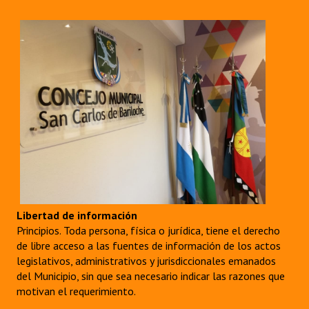
INSTITUCIONAL
Antiguos Pobladores
Noticias Destacadas
Registros y Distinciones
Datos Históricos
Premio al Mérito - Registro
Audiencias Públicas - Registro
Mujeres que Dejaron Huellas - Registro
Libertad de información
Principios. Toda persona, física o jurídica, tiene el derecho
Periodistas Decanos - Registro
de libre acceso a las fuentes de información de los actos
legislativos, administrativos y jurisdiccionales emanados
Ciudadano Ilustre - Registro
del Municipio, sin que sea necesario indicar las razones que
motivan el requerimiento.
Banca del Vecino - Registro