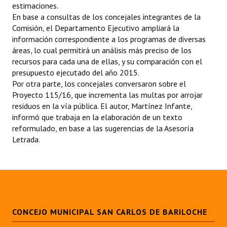
estimaciones.
En base a consultas de los concejales integrantes de la
Dictámenes Asesoría Letrada
Comisión, el Departamento Ejecutivo ampliará la
información correspondiente a los programas de diversas
Actas de Sesión
áreas, lo cual permitirá un análisis más preciso de los
recursos para cada una de ellas, y su comparación con el
Informes de Unidad Coordinadora
presupuesto ejecutado del año 2015.
Ejecución Presupuestaria
Por otra parte, los concejales conversaron sobre el
Proyecto 115/16, que incrementa las multas por arrojar
Actas de Audiencias Públicas
residuos en la vía pública. El autor, Martínez Infante,
informó que trabaja en la elaboración de un texto
NORMATIVA
reformulado, en base a las sugerencias de la Asesoría
Letrada.
Comunicaciones
Declaraciones
Resoluciones
CONCEJO MUNICIPAL SAN CARLOS DE BARILOCHE
Resoluciones de Presidencia