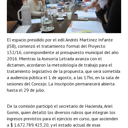
Programas
LEGISLACIÓN
Constitución Nacional
El espacio presidido por el edil Andrés Martínez Infante
Constitución Provincial
(JSB), comenzó el tratamiento formal del Proyecto
152/16, correspondiente al presupuesto municipal del año
Carta Orgánica 2007
2016. Mientras la Asesoría Letrada avanza con el
dictamen, acordaron la metodología de trabajo para el
Reglamento Interno
tratamiento legislativo de la propuesta, que será sometida
a audiencia pública el 1 de agosto, a las 17hs, en la sala de
Digesto
sesiones del Concejo. La Inscripción permanecerá abierta
hasta el 29 de julio.
Organigrama
DOCUMENTOS
De la comisión participó el secretario de Hacienda, Ariel
Gomis, quien detalló los diversos rubros que integran los
Informes de Gestión
ingresos previstos para el ejercicio en curso, que ascienden
a $ 1.672.789.423,20, y el estado actual de esas
Proyectos Presentados