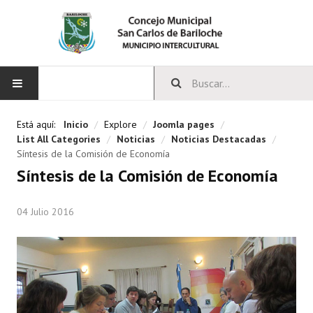
INICIO
Está aquí:
Inicio
/
Explore
/
Joomla pages
/
List All Categories
/
Noticias
/
Noticias Destacadas
/
CONCEJO
Síntesis de la Comisión de Economía
Síntesis de la Comisión de Economía
Bloques Políticos
04 Julio 2016
Integrantes del Concejo
Comisiones Permanentes
Comisiones Especiales
Concejales Mandato Cumplido