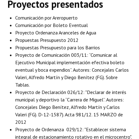
Proyectos presentados
Programas
Comunicación por Areropuerto
LEGISLACIÓN
Comunicación por Boleto Eventual
Proyecto Ordenanza Aranceles de Agua
Constitución Nacional
Propuestas Presupuesto 2012
Constitución Provincial
Propuestas Presupuesto para los Barrios
Proyecto de Comunicación 003/11: “Comunicar al
Carta Orgánica 2007
Ejecutivo Municipal implementación efectiva boleto
eventual y boca expendios”. Autores: Concejales Carlos
Reglamento Interno
Valeri, Alfredo Martín y Diego Benítez (FG). Sobre
Tablas.
Digesto
Proyecto de Declaración 026/12: "Declarar de interés
Organigrama
municipal y deportivo la “Carrera de Miguel”. Autores:
Concejales Diego Benítez, Alfredo Martín y Carlos
DOCUMENTOS
Valeri (FG). D-12-1587). Acta 981/12. 15 MARZO de
2012
Informes de Gestión
Proyecto de Ordenanza 029/12: "Establecer sistema
integral de estacionamiento rotativo en el microcentro".
Proyectos Presentados