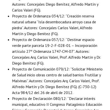
Autores: Concejales Diego Benítez, Alfredo Martín y
Dictámenes Asesoría Letrada
Carlos Valeri (FG).
Proyecto de Ordenanza 034/12: “Creación reserva
Actas de Sesión
natural urbana “Isla desembocadura arroyo casa de
piedra”. Autores: Concejales Carlos Valeri, Alfredo
Informes de Unidad Coordinadora
Martín y Diego Benitez (FG).
Proyecto de Ordenanza 057/12: “Destinar espacio
Ejecución Presupuestaria
verde parte parcela 19-2-F-028-01 – Incorporación
Actas de Audiencias Públicas
artículo 27º Ordenanza 1747-CM-07”. Autores:
Concejales Arq. Carlos Valeri, Prof. Alfredo Martín y Dr.
NORMATIVA
Diego Benítez (FG).
Proyecto de Comunicación 079/12: “Solicitar Ministerio
Comunicaciones
de Salud inicio obras centro de salud barrios Frutillar y
Malvinas”. Autores: Concejales Arq. Carlos Valeri, Prof.
Declaraciones
Alfredo Martín y Dr. Diego Benítez (FG). (C-730-12)
Resoluciones
Acta 984/12 del 26 de abril de 2012.
Proyecto de Declaración 080/12: “Declarar interés
Resoluciones de Presidencia
municipal, educativo II Congreso Patagónico Educación