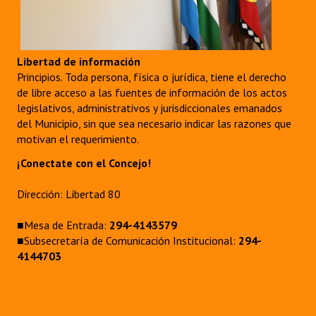
Huéspedes de Honor - Registro
Antiguos Pobladores - Registro
Libertad de información
Reconocimientos - Registro
Principios. Toda persona, física o jurídica, tiene el derecho
de libre acceso a las fuentes de información de los actos
Bariloche, Municipio intercultural
legislativos, administrativos y jurisdiccionales emanados
del Municipio, sin que sea necesario indicar las razones que
Entrega de distinciones
motivan el requerimiento.
REFORMA DE LA CARTA ORGÁNICA
¡Conectate con el Concejo!
Dirección: Libertad 80
■Mesa de Entrada:
294-4143579
■Subsecretaría de Comunicación Institucional:
294-
4144703