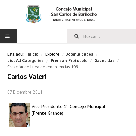
INICIO
Está aquí:
Inicio
/
Explore
/
Joomla pages
/
List All Categories
/
Prensa y Protocolo
/
Gacetillas
/
CONCEJO
Creación de línea de emergencias 109
Carlos Valeri
Bloques Políticos
07 Diciembre 2011
Integrantes del Concejo
Comisiones Permanentes
Vice Presidente 1º Concejo Muncipal
(Frente Grande)
Comisiones Especiales
Concejales Mandato Cumplido