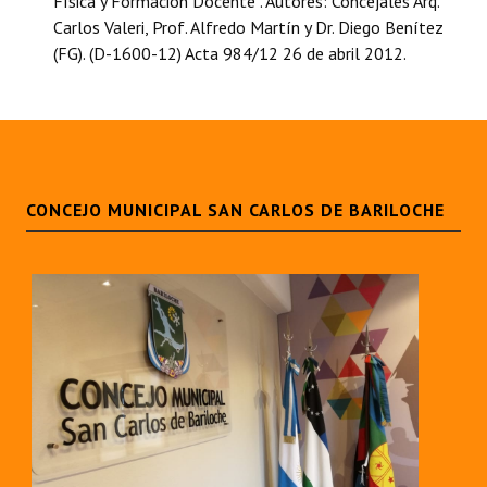
Física y Formación Docente”. Autores: Concejales Arq.
INSTITUCIONAL
Carlos Valeri, Prof. Alfredo Martín y Dr. Diego Benítez
(FG). (D-1600-12) Acta 984/12 26 de abril 2012.
Antiguos Pobladores
Noticias Destacadas
Registros y Distinciones
Datos Históricos
CONCEJO MUNICIPAL SAN CARLOS DE BARILOCHE
Premio al Mérito - Registro
Audiencias Públicas - Registro
Mujeres que Dejaron Huellas - Registro
Periodistas Decanos - Registro
Ciudadano Ilustre - Registro
Banca del Vecino - Registro