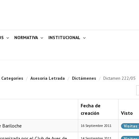
OS
NORMATIVA
INSTITUCIONAL
l Categories
/
Asesoría Letrada
/
Dictámenes
/
Dictamen 222/05
C
Fecha de
creación
Visto
e Bariloche
Visitas
16 Septiembre 2011
organizada por el Club de Aves de
Visitas
14 Septiembre 2011