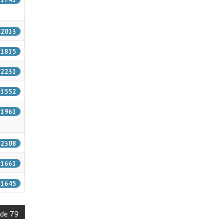
: 2013
: 1815
: 2231
: 1552
: 1961
: 2308
: 1661
: 1645
 de 79