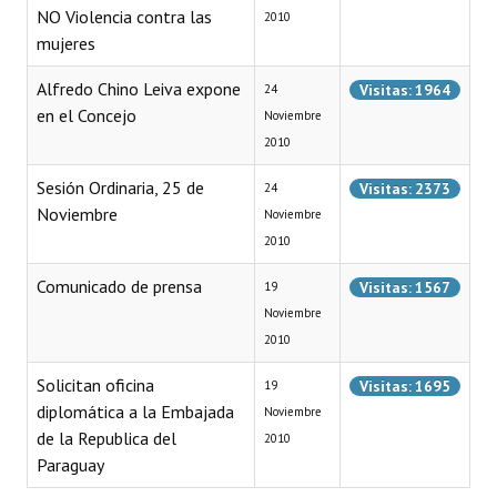
NO Violencia contra las
2010
mujeres
Dictámenes Asesoría Letrada
Alfredo Chino Leiva expone
Actas de Sesión
Visitas: 1964
24
en el Concejo
Noviembre
Informes de Unidad Coordinadora
2010
Ejecución Presupuestaria
Sesión Ordinaria, 25 de
Visitas: 2373
24
Noviembre
Noviembre
Actas de Audiencias Públicas
2010
NORMATIVA
Comunicado de prensa
Visitas: 1567
19
Noviembre
Comunicaciones
2010
Declaraciones
Solicitan oficina
Visitas: 1695
19
diplomática a la Embajada
Noviembre
Resoluciones
de la Republica del
2010
Resoluciones de Presidencia
Paraguay