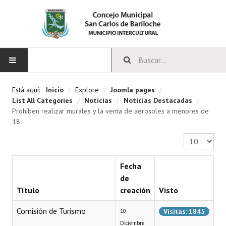
INICIO
Está aquí:
Inicio
/
Explore
/
Joomla pages
/
List All Categories
/
Noticias
/
Noticias Destacadas
/
CONCEJO
Prohíben realizar murales y la venta de aerosoles a menores de
18
Bloques Políticos
Cantidad a 
Integrantes del Concejo
Fecha
Comisiones Permanentes
de
Título
creación
Visto
Comisiones Especiales
Comisión de Turismo
Visitas: 1845
10
Concejales Mandato Cumplido
Diciembre