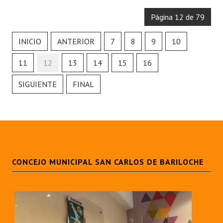
INSTITUCIONAL
Página 12 de 79
Antiguos Pobladores
INICIO
ANTERIOR
7
8
9
10
Noticias Destacadas
11
12
13
14
15
16
Registros y Distinciones
SIGUIENTE
FINAL
Datos Históricos
Premio al Mérito - Registro
Audiencias Públicas - Registro
Mujeres que Dejaron Huellas - Registro
CONCEJO MUNICIPAL SAN CARLOS DE BARILOCHE
Periodistas Decanos - Registro
Ciudadano Ilustre - Registro
Banca del Vecino - Registro