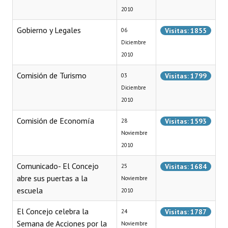
2010
Programas
Gobierno y Legales
Visitas: 1855
06
LEGISLACIÓN
Diciembre
2010
Constitución Nacional
Comisión de Turismo
Visitas: 1799
03
Constitución Provincial
Diciembre
Carta Orgánica 2007
2010
Reglamento Interno
Comisión de Economía
Visitas: 1593
28
Noviembre
Digesto
2010
Organigrama
Comunicado- El Concejo
Visitas: 1684
25
abre sus puertas a la
Noviembre
DOCUMENTOS
escuela
2010
Informes de Gestión
El Concejo celebra la
Visitas: 1787
24
Semana de Acciones por la
Noviembre
Proyectos Presentados