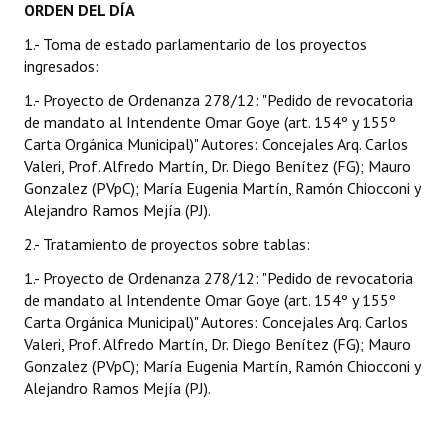
ORDEN DEL DÍA
Programas
1.- Toma de estado parlamentario de los proyectos
ingresados:
LEGISLACIÓN
1.- Proyecto de Ordenanza 278/12: "Pedido de revocatoria
Constitución Nacional
de mandato al Intendente Omar Goye (art. 154º y 155º
Carta Orgánica Municipal)" Autores: Concejales Arq. Carlos
Constitución Provincial
Valeri, Prof. Alfredo Martín, Dr. Diego Benítez (FG); Mauro
Gonzalez (PVpC); María Eugenia Martín, Ramón Chiocconi y
Carta Orgánica 2007
Alejandro Ramos Mejía (PJ).
Reglamento Interno
2.- Tratamiento de proyectos sobre tablas:
Digesto
1.- Proyecto de Ordenanza 278/12: "Pedido de revocatoria
de mandato al Intendente Omar Goye (art. 154º y 155º
Organigrama
Carta Orgánica Municipal)" Autores: Concejales Arq. Carlos
Valeri, Prof. Alfredo Martín, Dr. Diego Benítez (FG); Mauro
DOCUMENTOS
Gonzalez (PVpC); María Eugenia Martín, Ramón Chiocconi y
Alejandro Ramos Mejía (PJ).
Informes de Gestión
Proyectos Presentados