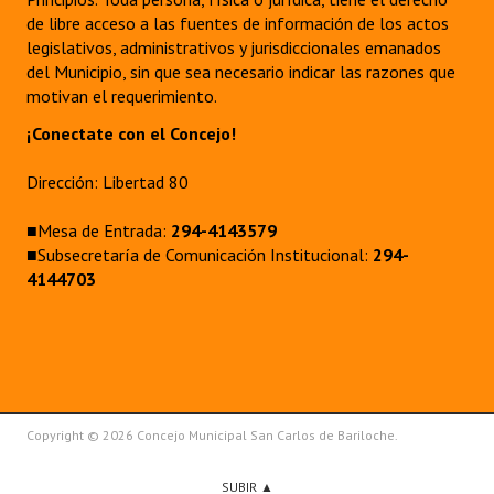
INSTITUCIONAL
de libre acceso a las fuentes de información de los actos
legislativos, administrativos y jurisdiccionales emanados
Antiguos Pobladores
del Municipio, sin que sea necesario indicar las razones que
motivan el requerimiento.
Noticias Destacadas
¡Conectate con el Concejo!
Registros y Distinciones
Dirección: Libertad 80
Datos Históricos
■Mesa de Entrada:
294-4143579
Premio al Mérito - Registro
■Subsecretaría de Comunicación Institucional:
294-
4144703
Audiencias Públicas - Registro
Mujeres que Dejaron Huellas - Registro
Periodistas Decanos - Registro
Ciudadano Ilustre - Registro
Copyright © 2026 Concejo Municipal San Carlos de Bariloche.
Banca del Vecino - Registro
SUBIR ▲