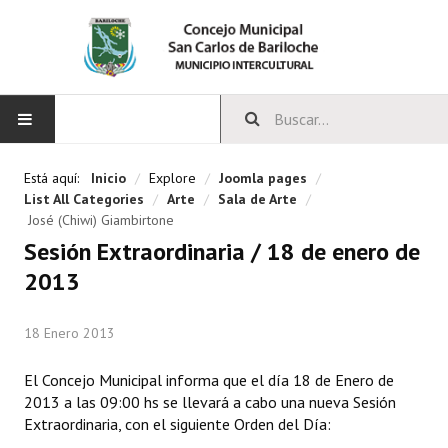
INICIO
Está aquí:
Inicio
/
Explore
/
Joomla pages
/
List All Categories
/
Arte
/
Sala de Arte
/
CONCEJO
 José (Chiwi) Giambirtone
Sesión Extraordinaria / 18 de enero de
Bloques Políticos
2013
Integrantes del Concejo
18 Enero 2013
Comisiones Permanentes
El Concejo Municipal informa que el día 18 de Enero de
Comisiones Especiales
2013 a las 09:00 hs se llevará a cabo una nueva Sesión
Extraordinaria, con el siguiente Orden del Día:
Concejales Mandato Cumplido