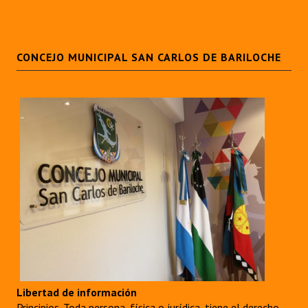
Dictámenes Asesoría Letrada
Actas de Sesión
CONCEJO MUNICIPAL SAN CARLOS DE BARILOCHE
Informes de Unidad Coordinadora
Ejecución Presupuestaria
Actas de Audiencias Públicas
NORMATIVA
Comunicaciones
Declaraciones
Resoluciones
Resoluciones de Presidencia
Libertad de información
Principios. Toda persona, física o jurídica, tiene el derecho