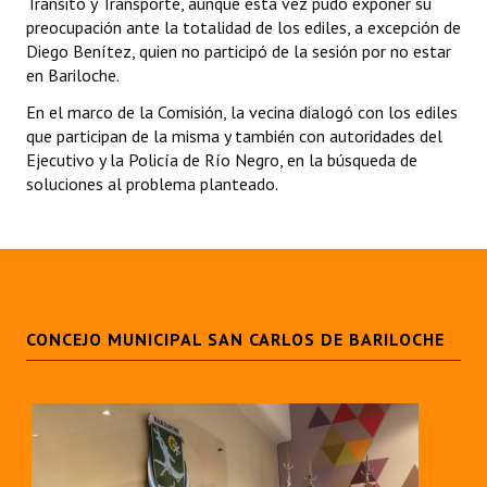
Tránsito y Transporte, aunque esta vez pudo exponer su
Programas
preocupación ante la totalidad de los ediles, a excepción de
Diego Benítez, quien no participó de la sesión por no estar
LEGISLACIÓN
en Bariloche.
En el marco de la Comisión, la vecina dialogó con los ediles
Constitución Nacional
que participan de la misma y también con autoridades del
Ejecutivo y la Policía de Río Negro, en la búsqueda de
Constitución Provincial
soluciones al problema planteado.
Carta Orgánica 2007
Reglamento Interno
Digesto
CONCEJO MUNICIPAL SAN CARLOS DE BARILOCHE
Organigrama
DOCUMENTOS
Informes de Gestión
Proyectos Presentados