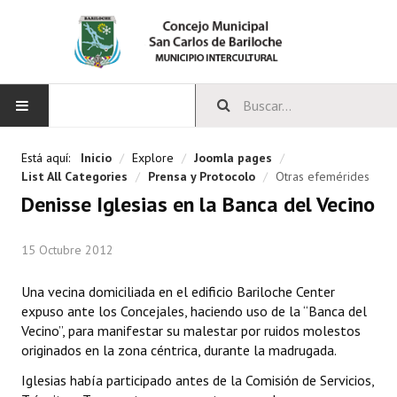
INICIO
Está aquí:
Inicio
/
Explore
/
Joomla pages
/
List All Categories
/
Prensa y Protocolo
/
Otras efemérides
CONCEJO
Denisse Iglesias en la Banca del Vecino
Bloques Políticos
15 Octubre 2012
Integrantes del Concejo
Una vecina domiciliada en el edificio Bariloche Center
Comisiones Permanentes
expuso ante los Concejales, haciendo uso de la “Banca del
Vecino”, para manifestar su malestar por ruidos molestos
Comisiones Especiales
originados en la zona céntrica, durante la madrugada.
Iglesias había participado antes de la Comisión de Servicios,
Concejales Mandato Cumplido