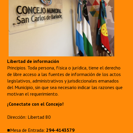
Dictámenes Asesoría Letrada
Actas de Sesión
Informes de Unidad Coordinadora
Ejecución Presupuestaria
Actas de Audiencias Públicas
Libertad de información
Principios. Toda persona, física o jurídica, tiene el derecho
NORMATIVA
de libre acceso a las fuentes de información de los actos
legislativos, administrativos y jurisdiccionales emanados
del Municipio, sin que sea necesario indicar las razones que
Comunicaciones
motivan el requerimiento.
Declaraciones
¡Conectate con el Concejo!
Resoluciones
Dirección: Libertad 80
Resoluciones de Presidencia
■Mesa de Entrada:
294-4143579