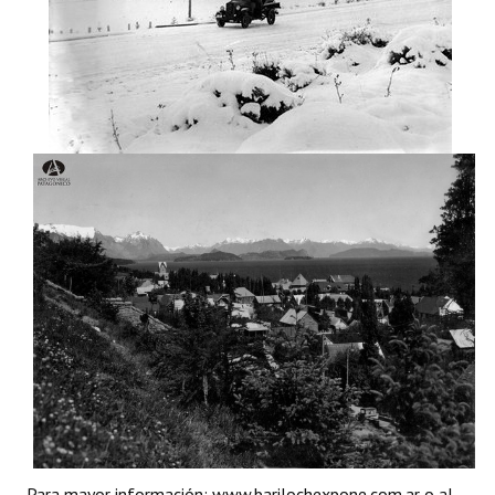
Huéspedes de Honor - Registro
Antiguos Pobladores - Registro
Reconocimientos - Registro
Bariloche, Municipio intercultural
Entrega de distinciones
REFORMA DE LA CARTA ORGÁNICA
Para mayor información: www.barilochexpone.com.ar o al