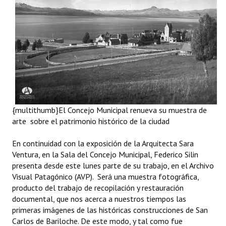
Programas
LEGISLACIÓN
Constitución Nacional
Constitución Provincial
Carta Orgánica 2007
{multithumb}El Concejo Municipal renueva su muestra de
Reglamento Interno
arte sobre el patrimonio histórico de la ciudad
Digesto
En continuidad con la exposición de la Arquitecta Sara
Ventura, en la Sala del Concejo Municipal, Federico Silin
Organigrama
presenta desde este lunes parte de su trabajo, en el Archivo
Visual Patagónico (AVP). Será una muestra fotográfica,
DOCUMENTOS
producto del trabajo de recopilación y restauración
documental, que nos acerca a nuestros tiempos las
Informes de Gestión
primeras imágenes de las históricas construcciones de San
Carlos de Bariloche. De este modo, y tal como fue
Proyectos Presentados