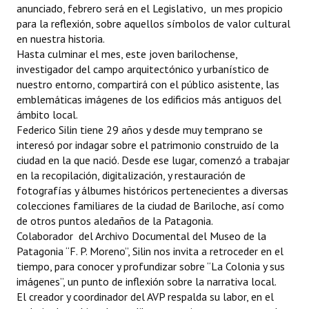
anunciado, febrero será en el Legislativo, un mes propicio
para la reflexión, sobre aquellos símbolos de valor cultural
Dictámenes Asesoría Letrada
en nuestra historia.
Hasta culminar el mes, este joven barilochense,
Actas de Sesión
investigador del campo arquitectónico y urbanístico de
nuestro entorno, compartirá con el público asistente, las
Informes de Unidad Coordinadora
emblemáticas imágenes de los edificios más antiguos del
Ejecución Presupuestaria
ámbito local.
Federico Silin tiene 29 años y desde muy temprano se
Actas de Audiencias Públicas
interesó por indagar sobre el patrimonio construido de la
ciudad en la que nació. Desde ese lugar, comenzó a trabajar
NORMATIVA
en la recopilación, digitalización, y restauración de
fotografías y álbumes históricos pertenecientes a diversas
Comunicaciones
colecciones familiares de la ciudad de Bariloche, así como
de otros puntos aledaños de la Patagonia.
Declaraciones
Colaborador del Archivo Documental del Museo de la
Patagonia “F. P. Moreno”, Silin nos invita a retroceder en el
Resoluciones
tiempo, para conocer y profundizar sobre “La Colonia y sus
imágenes”, un punto de inflexión sobre la narrativa local.
Resoluciones de Presidencia
El creador y coordinador del AVP respalda su labor, en el