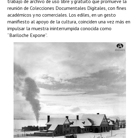
trabajo de archivo de uso libre y gratuito que promueve la
INSTITUCIONAL
reunión de Colecciones Documentales Digitales, con fines
académicos y no comerciales. Los ediles, en un gesto
Antiguos Pobladores
manifiesto al apoyo de la cultura, coinciden una vez más en
impulsar la muestra ininterrumpida conocida como
Noticias Destacadas
“Bariloche Expone”.
Registros y Distinciones
Datos Históricos
Premio al Mérito - Registro
Audiencias Públicas - Registro
Mujeres que Dejaron Huellas - Registro
Periodistas Decanos - Registro
Ciudadano Ilustre - Registro
Banca del Vecino - Registro