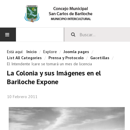
INICIO
Está aquí:
Inicio
/
Explore
/
Joomla pages
/
List All Categories
/
Prensa y Protocolo
/
Gacetillas
/
CONCEJO
El Intendente Icare se tomará un mes de licencia
La Colonia y sus Imágenes en el
Bloques Políticos
Bariloche Expone
Integrantes del Concejo
10 Febrero 2011
Comisiones Permanentes
Comisiones Especiales
Concejales Mandato Cumplido