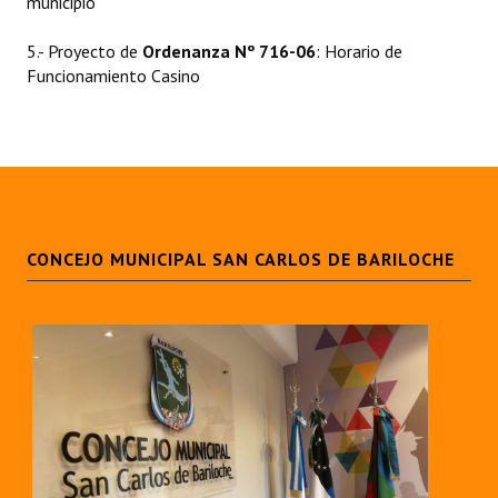
municipio
Dictámenes Asesoría Letrada
5.- Proyecto de
Ordenanza Nº 716-06
: Horario de
Funcionamiento Casino
Actas de Sesión
Informes de Unidad Coordinadora
Ejecución Presupuestaria
Actas de Audiencias Públicas
CONCEJO MUNICIPAL SAN CARLOS DE BARILOCHE
NORMATIVA
Comunicaciones
Declaraciones
Resoluciones
Resoluciones de Presidencia