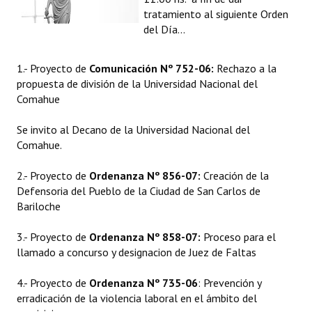
tratamiento al siguiente Orden
Programas
del Día...
LEGISLACIÓN
1.- Proyecto de
Comunicación Nº 752-06:
Rechazo a la
Constitución Nacional
propuesta de división de la Universidad Nacional del
Comahue
Constitución Provincial
Se invito al Decano de la Universidad Nacional del
Carta Orgánica 2007
Comahue.
Reglamento Interno
2.- Proyecto de
Ordenanza Nº 856-07:
Creación de la
Defensoria del Pueblo de la Ciudad de San Carlos de
Digesto
Bariloche
Organigrama
3.- Proyecto de
Ordenanza Nº 858-07:
Proceso para el
DOCUMENTOS
llamado a concurso y designacion de Juez de Faltas
4.- Proyecto de
Ordenanza Nº 735-06
: Prevención y
Informes de Gestión
erradicación de la violencia laboral en el ámbito del
Proyectos Presentados