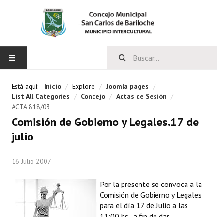
INICIO
Está aquí:
Inicio
/
Explore
/
Joomla pages
/
List All Categories
/
Concejo
/
Actas de Sesión
/
CONCEJO
ACTA 818/03
Comisión de Gobierno y Legales.17 de
Bloques Políticos
julio
Integrantes del Concejo
16 Julio 2007
Comisiones Permanentes
Por la presente se convoca a la
Comisiones Especiales
Comisión de Gobierno y Legales
para el día 17 de Julio a las
Concejales Mandato Cumplido
11:00 hs. a fin de dar