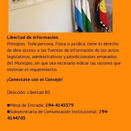
INSTITUCIONAL
Antiguos Pobladores
Noticias Destacadas
Libertad de información
Registros y Distinciones
Principios. Toda persona, física o jurídica, tiene el derecho
de libre acceso a las fuentes de información de los actos
Datos Históricos
legislativos, administrativos y jurisdiccionales emanados
del Municipio, sin que sea necesario indicar las razones que
Premio al Mérito - Registro
motivan el requerimiento.
Audiencias Públicas - Registro
¡Conectate con el Concejo!
Mujeres que Dejaron Huellas - Registro
Dirección: Libertad 80
Periodistas Decanos - Registro
■Mesa de Entrada:
294-4143579
■Subsecretaría de Comunicación Institucional:
294-
Ciudadano Ilustre - Registro
4144703
Banca del Vecino - Registro