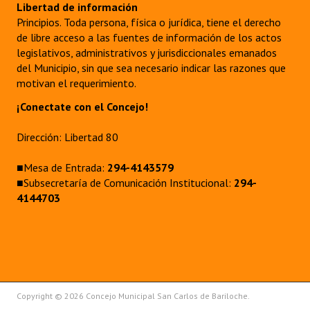
Libertad de información
INSTITUCIONAL
Principios. Toda persona, física o jurídica, tiene el derecho
de libre acceso a las fuentes de información de los actos
Antiguos Pobladores
legislativos, administrativos y jurisdiccionales emanados
del Municipio, sin que sea necesario indicar las razones que
Noticias Destacadas
motivan el requerimiento.
Registros y Distinciones
¡Conectate con el Concejo!
Datos Históricos
Dirección: Libertad 80
Premio al Mérito - Registro
■Mesa de Entrada:
294-4143579
■Subsecretaría de Comunicación Institucional:
Audiencias Públicas - Registro
294-
4144703
Mujeres que Dejaron Huellas - Registro
Periodistas Decanos - Registro
Ciudadano Ilustre - Registro
Banca del Vecino - Registro
Copyright © 2026 Concejo Municipal San Carlos de Bariloche.