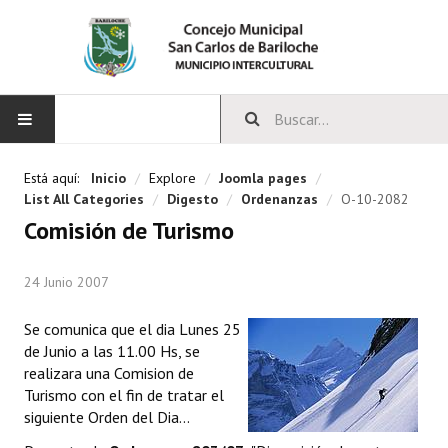
INICIO
Está aquí:
Inicio
/
Explore
/
Joomla pages
/
List All Categories
/
Digesto
/
Ordenanzas
/
O-10-2082
CONCEJO
Comisión de Turismo
Bloques Políticos
24 Junio 2007
Integrantes del Concejo
Se comunica que el dia Lunes 25
Comisiones Permanentes
de Junio a las 11.00 Hs, se
realizara una Comision de
Comisiones Especiales
Turismo con el fin de tratar el
siguiente Orden del Dia...
Concejales Mandato Cumplido