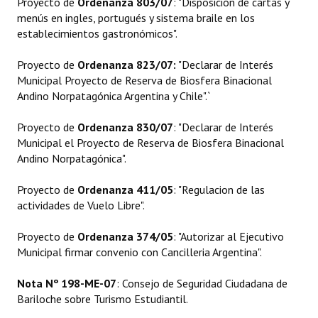
Proyecto de
Ordenanza 803/07
: "Disposición de cartas y
Programas
menús en ingles, portugués y sistema braile en los
establecimientos gastronómicos".
LEGISLACIÓN
Proyecto de
Ordenanza 823/07:
"Declarar de Interés
Constitución Nacional
Municipal Proyecto de Reserva de Biosfera Binacional
Andino Norpatagónica Argentina y Chile".`
Constitución Provincial
Proyecto de
Ordenanza 830/07
: "Declarar de Interés
Carta Orgánica 2007
Municipal el Proyecto de Reserva de Biosfera Binacional
Andino Norpatagónica".
Reglamento Interno
Proyecto de
Ordenanza 411/05
: "Regulacion de las
Digesto
actividades de Vuelo Libre".
Organigrama
Proyecto de
Ordenanza 374/05
: "Autorizar al Ejecutivo
Municipal firmar convenio con Cancilleria Argentina".
DOCUMENTOS
Nota Nº 198-ME-07
: Consejo de Seguridad Ciudadana de
Informes de Gestión
Bariloche sobre Turismo Estudiantil.
Proyectos Presentados