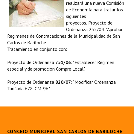
realizará una nueva Comisión
Programas
de Economía para tratar los
siguientes
LEGISLACIÓN
proyectos, Proyecto de
Ordenanza 235/04: "Aprobar
Constitución Nacional
Regimenes de Contrataciones de la Municipalidad de San
Carlos de Bariloche.
Constitución Provincial
Tratamiento en conjunto con:
Carta Orgánica 2007
Proyecto de Ordenanza
751/06
: "Establecer Regimen
especial y de promocion Compre Local".
Reglamento Interno
Proyecto de Ordenanza
820/07
: "Modificar Ordenanza
Digesto
Tarifaria 678-CM-96"
Organigrama
DOCUMENTOS
Informes de Gestión
CONCEJO MUNICIPAL SAN CARLOS DE BARILOCHE
Proyectos Presentados