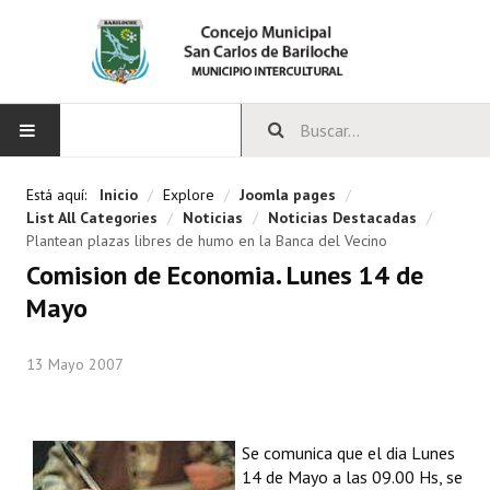
INICIO
Está aquí:
Inicio
/
Explore
/
Joomla pages
/
List All Categories
/
Noticias
/
Noticias Destacadas
/
CONCEJO
Plantean plazas libres de humo en la Banca del Vecino
Comision de Economia. Lunes 14 de
Bloques Políticos
Mayo
Integrantes del Concejo
13 Mayo 2007
Comisiones Permanentes
Comisiones Especiales
Se comunica que el dia Lunes
Concejales Mandato Cumplido
14 de Mayo a las 09.00 Hs, se