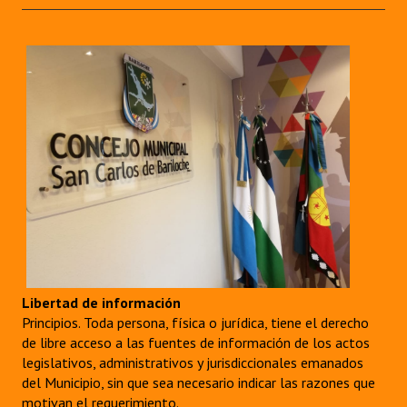
Dictámenes Asesoría Letrada
Actas de Sesión
Informes de Unidad Coordinadora
Ejecución Presupuestaria
Actas de Audiencias Públicas
NORMATIVA
Comunicaciones
Libertad de información
Declaraciones
Principios. Toda persona, física o jurídica, tiene el derecho
de libre acceso a las fuentes de información de los actos
Resoluciones
legislativos, administrativos y jurisdiccionales emanados
Resoluciones de Presidencia
del Municipio, sin que sea necesario indicar las razones que
motivan el requerimiento.