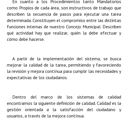
En cuanto a los Procedimientos tanto Mandatorios
Huéspedes de Honor - Registro
como Propios de cada área, son instructivos de trabajo que
describen la secuencia de pasos para ejecutar una tarea
Antiguos Pobladores - Registro
determinada. Constituyen el compromiso entre las distintas
funciones internas de nuestro Concejo Municipal. Describen
Reconocimientos - Registro
qué actividad hay que realizar, quién la debe efectuar y
cómo debe hacerse.
Bariloche, Municipio intercultural
Entrega de distinciones
A partir de la implementación del sistema, se busca
mejorar la calidad de la tarea, permitiendo y favoreciendo
REFORMA DE LA CARTA ORGÁNICA
la revisión y mejora contínua para cumplir las necesidades y
expectativas de los ciudadanos.
Dentro del marco de los sistemas de calidad
encontramos la siguiente definición de calidad. Calidad es la
gestión orientada a la satisfacción del ciudadano y
usuarios, a través de la mejora contínua.