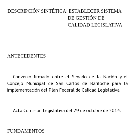
Programas
DESCRIPCIÓN SINTÉTICA: ESTABLECER SISTEMA
DE GESTIÓN DE
LEGISLACIÓN
CALIDAD LEGISLATIVA.
Constitución Nacional
Constitución Provincial
ANTECEDENTES
Carta Orgánica 2007
Reglamento Interno
Convenio firmado entre el Senado de la Nación y el
Concejo Municipal de San Carlos de Bariloche para la
Digesto
implementación del Plan Federal de Calidad Legislativa.
Organigrama
DOCUMENTOS
Acta Comisión Legislativa del 29 de octubre de 2014.
Informes de Gestión
FUNDAMENTOS
Proyectos Presentados