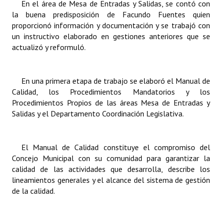
En el área de Mesa de Entradas y Salidas, se contó con
INSTITUCIONAL
la buena predisposición de Facundo Fuentes quien
proporcionó información y documentación y se trabajó con
Antiguos Pobladores
un instructivo elaborado en gestiones anteriores que se
actualizó y reformuló.
Noticias Destacadas
Registros y Distinciones
En una primera etapa de trabajo se elaboró el Manual de
Datos Históricos
Calidad, los Procedimientos Mandatorios y los
Procedimientos Propios de las áreas Mesa de Entradas y
Premio al Mérito - Registro
Salidas y el Departamento Coordinación Legislativa.
Audiencias Públicas - Registro
El Manual de Calidad constituye el compromiso del
Mujeres que Dejaron Huellas - Registro
Concejo Municipal con su comunidad para garantizar la
calidad de las actividades que desarrolla, describe los
Periodistas Decanos - Registro
lineamientos generales y el alcance del sistema de gestión
de la calidad.
Ciudadano Ilustre - Registro
Banca del Vecino - Registro