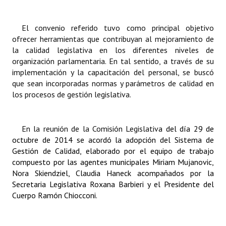
Dictámenes Asesoría Letrada
El convenio referido tuvo como principal objetivo
ofrecer herramientas que contribuyan al mejoramiento de
Actas de Sesión
la calidad legislativa en los diferentes niveles de
organización parlamentaria. En tal sentido, a través de su
Informes de Unidad Coordinadora
implementación y la capacitación del personal, se buscó
Ejecución Presupuestaria
que sean incorporadas normas y parámetros de calidad en
los procesos de gestión legislativa.
Actas de Audiencias Públicas
NORMATIVA
En la reunión de la Comisión Legislativ
a del día 29 de
octubre de 2014 se acordó la adopción del Sistema de
Comunicaciones
Gestión de Calidad, elaborado por el equipo de trabajo
compuesto por las agentes municipales Miriam Mujanovic,
Declaraciones
Nora Skiendziel, Claudia Haneck acompañados por la
Secretaria Legislativa Roxana Barbieri y el Presidente del
Resoluciones
Cuerpo Ramón Chiocconi.
Resoluciones de Presidencia