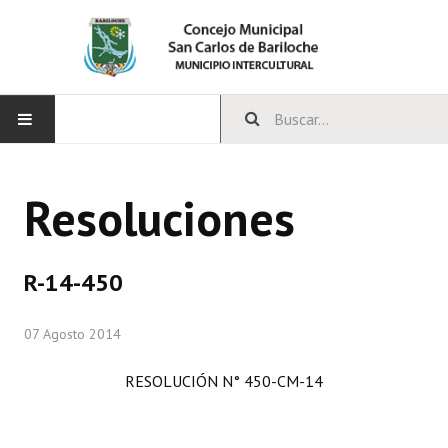
INICIO
Resoluciones
CONCEJO
Bloques Políticos
R-14-450
Integrantes del Concejo
07 Agosto 2014
Comisiones Permanentes
RESOLUCIÓN N° 450-CM-14
Comisiones Especiales
Concejales Mandato Cumplido