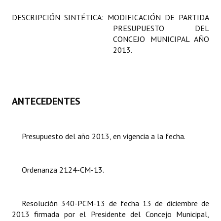
Programas
DESCRIPCIÓN SINTÉTICA:
MODIFICACIÓN DE PARTIDA
PRESUPUESTO DEL
LEGISLACIÓN
CONCEJO MUNICIPAL AÑO
2013.
Constitución Nacional
Constitución Provincial
Carta Orgánica 2007
ANTECEDENTES
Reglamento Interno
Digesto
Presupuesto del año 2013, en vigencia a la fecha.
Organigrama
Ordenanza 2124-CM-13.
DOCUMENTOS
Informes de Gestión
Resolución 340-PCM-13 de fecha 13 de diciembre de
2013 firmada por el Presidente del Concejo Municipal,
Proyectos Presentados