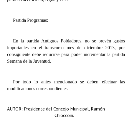
INSTITUCIONAL
Antiguos Pobladores
Partida Programas:
Noticias Destacadas
En la partida Antiguos Pobladores, no se prevén gastos
Registros y Distinciones
importantes en el transcurso mes de diciembre 2013, por
Datos Históricos
consiguiente debe reducirse para poder incrementar la partida
Semana de la Juventud.
Premio al Mérito - Registro
Audiencias Públicas - Registro
Por todo lo antes mencionado se deben efectuar las
modificaciones correspondientes
Mujeres que Dejaron Huellas - Registro
Periodistas Decanos - Registro
AUTOR: Presidente del Concejo Municipal, Ramón
Ciudadano Ilustre - Registro
Chiocconi.
Banca del Vecino - Registro