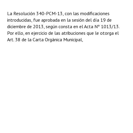
Huéspedes de Honor - Registro
La Resolución
340-PCM-13, con las modificaciones
Antiguos Pobladores - Registro
introducidas, fue aprobada en la sesión del día 19 de
diciembre de 2013, según consta en el Acta Nº 1013/13.
Reconocimientos - Registro
Por ello, en ejercicio de las atribuciones que le otorga el
Art. 38 de la Carta Orgánica Municipal,
Bariloche, Municipio intercultural
Entrega de distinciones
REFORMA DE LA CARTA ORGÁNICA