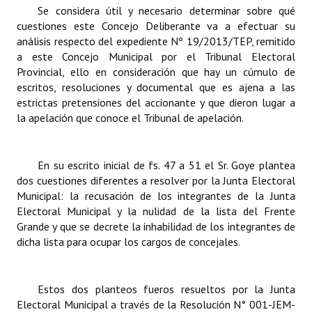
INSTITUCIONAL
Se considera útil y necesario determinar sobre qué
cuestiones este Concejo Deliberante va a efectuar su
análisis respecto del expediente Nº 19/2013/TEP, remitido
Antiguos Pobladores
a este Concejo Municipal por el Tribunal Electoral
Noticias Destacadas
Provincial, ello en consideración que hay un cúmulo de
escritos, resoluciones y documental que es ajena a las
Registros y Distinciones
estrictas pretensiones del accionante y que dieron lugar a
la apelación que conoce el Tribunal de apelación.
Datos Históricos
Premio al Mérito - Registro
En su escrito inicial de fs. 47 a 51 el Sr. Goye plantea
dos cuestiones diferentes a resolver por la Junta Electoral
Audiencias Públicas - Registro
Municipal: la recusación de los integrantes de la Junta
Electoral Municipal y la nulidad de la lista del Frente
Mujeres que Dejaron Huellas - Registro
Grande y que se decrete la inhabilidad de los integrantes de
Periodistas Decanos - Registro
dicha lista para ocupar los cargos de concejales.
Ciudadano Ilustre - Registro
Estos dos planteos fueros resueltos por la Junta
Banca del Vecino - Registro
Electoral Municipal a través de la Resolución N° 001-JEM-