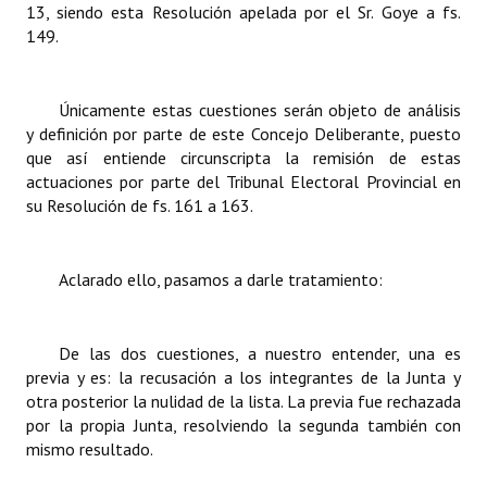
13, siendo esta Resolución apelada por el Sr. Goye a fs.
Huéspedes de Honor - Registro
149.
Antiguos Pobladores - Registro
Únicamente estas cuestiones serán objeto de análisis
Reconocimientos - Registro
y definición por parte de este Concejo Deliberante, puesto
Bariloche, Municipio intercultural
que así entiende circunscripta la remisión de estas
actuaciones por parte del Tribunal Electoral Provincial en
Entrega de distinciones
su Resolución de fs. 161 a 163.
REFORMA DE LA CARTA ORGÁNICA
Aclarado ello, pasamos a darle tratamiento:
De las dos cuestiones, a nuestro entender, una es
previa y es: la recusación a los integrantes de la Junta y
otra posterior la nulidad de la lista. La previa fue rechazada
por la propia Junta, resolviendo la segunda también con
mismo resultado.