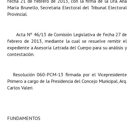
fecha 21 de febrero de 2013, con la firma de la Dra. Ana
María Brunello, Secretaria Electoral del Tribunal Electoral
Dictámenes Asesoría Letrada
Provincial.
Actas de Sesión
Acta Nº 46/13 de Comisión Legislativa de fecha 27 de
Informes de Unidad Coordinadora
febrero de 2013, mediante la cual se resuelve remitir el
expediente a Asesoría Letrada del Cuerpo para su análisis y
Ejecución Presupuestaria
contestación.
Actas de Audiencias Públicas
NORMATIVA
Resolución 060-PCM-13 firmada por el Vicepresidente
Primero a cargo de la Presidencia del Concejo Municipal, Arq.
Carlos Valeri.
Comunicaciones
Declaraciones
Resoluciones
FUNDAMENTOS
Resoluciones de Presidencia