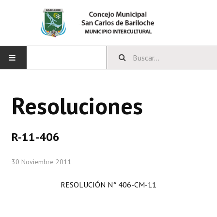
INICIO
Resoluciones
CONCEJO
Bloques Políticos
R-11-406
Integrantes del Concejo
30 Noviembre 2011
Comisiones Permanentes
RESOLUCIÓN N° 406-CM-11
Comisiones Especiales
Concejales Mandato Cumplido