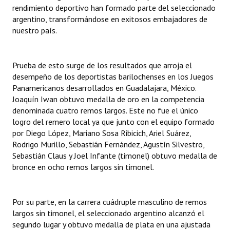
INSTITUCIONAL
rendimiento deportivo han formado parte del seleccionado
argentino, transformándose en exitosos embajadores de
nuestro país.
Antiguos Pobladores
Noticias Destacadas
Prueba de esto surge de los resultados que arroja el
Registros y Distinciones
desempeño de los deportistas barilochenses en los Juegos
Panamericanos desarrollados en Guadalajara, México.
Datos Históricos
Joaquín Iwan obtuvo medalla de oro en la competencia
denominada cuatro remos largos. Este no fue el único
Premio al Mérito - Registro
logro del remero local ya que junto con el equipo formado
por Diego López, Mariano Sosa Ribicich, Ariel Suárez,
Audiencias Públicas - Registro
Rodrigo Murillo, Sebastián Fernández, Agustín Silvestro,
Sebastián Claus y Joel Infante (timonel) obtuvo medalla de
Mujeres que Dejaron Huellas - Registro
bronce en ocho remos largos sin timonel.
Periodistas Decanos - Registro
Ciudadano Ilustre - Registro
Por su parte, en la carrera cuádruple masculino de remos
largos sin timonel, el seleccionado argentino alcanzó el
Banca del Vecino - Registro
segundo lugar y obtuvo medalla de plata en una ajustada