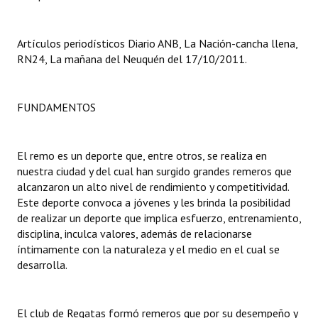
Dictámenes Asesoría Letrada
Artículos periodísticos Diario ANB, La Nación-cancha llena,
Actas de Sesión
RN24, La mañana del Neuquén del 17/10/2011.
Informes de Unidad Coordinadora
FUNDAMENTOS
Ejecución Presupuestaria
Actas de Audiencias Públicas
El remo es un deporte que, entre otros, se realiza en
nuestra ciudad y del cual han surgido grandes remeros que
NORMATIVA
alcanzaron un alto nivel de rendimiento y competitividad.
Este deporte convoca a jóvenes y les brinda la posibilidad
Comunicaciones
de realizar un deporte que implica esfuerzo, entrenamiento,
disciplina, inculca valores, además de relacionarse
Declaraciones
íntimamente con la naturaleza y el medio en el cual se
desarrolla.
Resoluciones
Resoluciones de Presidencia
El club de Regatas formó remeros que por su desempeño y