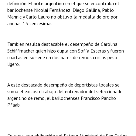
definición. El bote argentino en el que se encontraba el
Huéspedes de Honor - Registro
barilochense Nicolai Fernández, Diego Gallina, Pablo
Mahnic y Carlo Lauro no obtuvo la medalla de oro por
Antiguos Pobladores - Registro
apenas 15 centésimas.
Reconocimientos - Registro
Bariloche, Municipio intercultural
También resulta destacable el desempeño de Carolina
Schiffmacher quien hizo dupla con Sofía Esteras y fueron
Entrega de distinciones
cuartas en su serie en dos pares de remos cortos peso
ligero.
REFORMA DE LA CARTA ORGÁNICA
A este destacado desempeño de deportistas locales se
suma el exitoso trabajo del entrenador del seleccionado
argentino de remo, el barilochenses Francisco Pancho
Pfaab.
Es, pues, una obligación del Estado Municipal de San Carlos