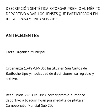
Programas
DESCRIPCIÓN SINTÉTICA: OTORGAR PREMIO AL MÉRITO
DEPORTIVO A BARILOCHENSES QUE PARTICIPARON EN
LEGISLACIÓN
JUEGOS PANAMERICANOS 2011.
Constitución Nacional
ANTECEDENTES
Constitución Provincial
Carta Orgánica 2007
Carta Orgánica Municipal.
Reglamento Interno
Digesto
Ordenanza 1349-CM-03: Instituir en San Carlos de
Bariloche tipo y modalidad de distinciones, su registro y
Organigrama
archivo.
DOCUMENTOS
Resolución 358-CM-08: Otorgar premio al mérito
Informes de Gestión
deportivo a Joaquín Iwan por medalla de plata en
Campeonato Mundial Sub 23.
Proyectos Presentados