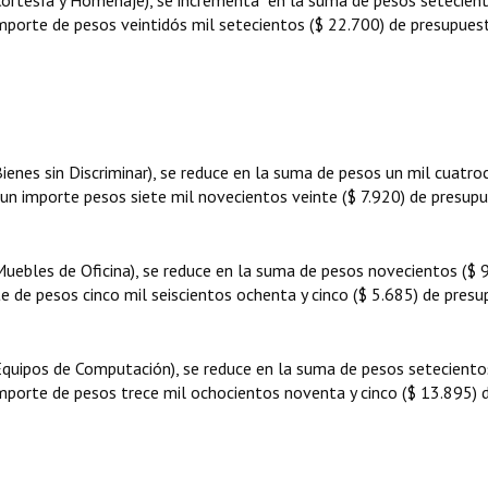
(Cortesía y Homenaje), se incrementa en la suma de pesos setecient
mporte de pesos veintidós mil setecientos ($ 22.700) de presupues
Bienes sin Discriminar), se reduce en la suma de pesos un mil cuatro
 un importe pesos siete mil novecientos veinte ($ 7.920) de presup
Muebles de Oficina), se reduce en la suma de pesos novecientos ($ 
e de pesos cinco mil seiscientos ochenta y cinco ($ 5.685) de presu
(Equipos de Computación), se reduce en la suma de pesos seteciento
mporte de pesos trece mil ochocientos noventa y cinco ($ 13.895) 