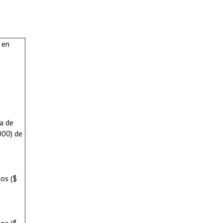
 en
ma de
000) de
tos ($