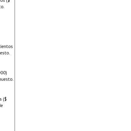
os ($
to.
cientos
uesto.
900)
puesto.
s ($
de