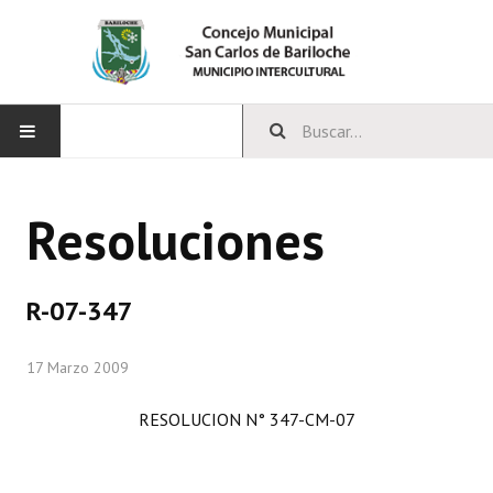
INICIO
Resoluciones
CONCEJO
Bloques Políticos
R-07-347
Integrantes del Concejo
17 Marzo 2009
Comisiones Permanentes
RESOLUCION N° 347-CM-07
Comisiones Especiales
Concejales Mandato Cumplido