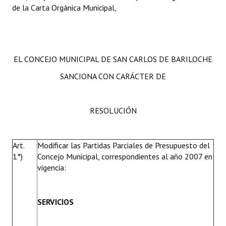
de la Carta Orgánica Municipal,
Huéspedes de Honor - Registro
Antiguos Pobladores - Registro
Reconocimientos - Registro
EL CONCEJO MUNICIPAL DE SAN CARLOS DE BARILOCHE
Bariloche, Municipio intercultural
SANCIONA CON CARÁCTER DE
Entrega de distinciones
RESOLUCIÓN
REFORMA DE LA CARTA ORGÁNICA
Art.
Modificar las Partidas Parciales de Presupuesto del
1°)
Concejo Municipal, correspondientes al año 2007 en
vigencia:
SERVICIOS