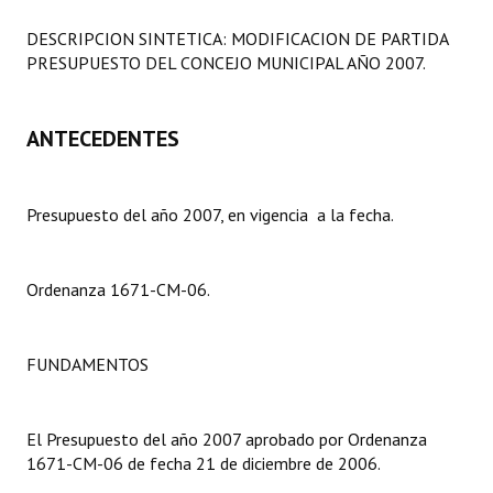
Programas
DESCRIPCION SINTETICA: MODIFICACION DE PARTIDA
PRESUPUESTO DEL CONCEJO MUNICIPAL AÑO 2007.
LEGISLACIÓN
Constitución Nacional
ANTECEDENTES
Constitución Provincial
Carta Orgánica 2007
Presupuesto del año 2007, en vigencia a la fecha.
Reglamento Interno
Ordenanza 1671-CM-06.
Digesto
Organigrama
FUNDAMENTOS
DOCUMENTOS
El Presupuesto del año 2007 aprobado por Ordenanza
Informes de Gestión
1671-CM-06 de fecha 21 de diciembre de 2006.
Proyectos Presentados