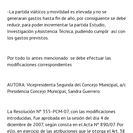
INSTITUCIONAL
-La partida viáticos y movilidad es elevada y no se
Antiguos Pobladores
generaran gastos hasta fin de año, por consiguiente se debe
reducir, para poder incrementar la partida Estudio,
Noticias Destacadas
Investigación y Asistencia Técnica, pudiendo cumplir así con
los gastos previstos.
Registros y Distinciones
Datos Históricos
Por todo lo antes mencionado se debe efectuar las
modificaciones correspondientes
Premio al Mérito - Registro
Audiencias Públicas - Registro
AUTORA: Vicepresidenta Segunda del Concejo Municipal, a/c
Mujeres que Dejaron Huellas - Registro
Presidencia Concejo Municipal, Sandra Guerrero.
Periodistas Decanos - Registro
La Resolución Nº 355-PCM-07, con las modificaciones
Ciudadano Ilustre - Registro
introducidas, fue aprobada en la sesión del día 4 de
diciembre de 2007, según consta en el Acta Nº 890/07. Por
Banca del Vecino - Registro
ello, en ejercicio de las atribuciones que le otorga el Art. 38