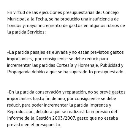
En virtud de las ejecuciones presupuestarias del Concejo
Dictámenes Asesoría Letrada
Municipal a la fecha, se ha producido una insuficiencia de
Actas de Sesión
fondos y mayor incremento de gastos en algunos rubros de
la partida Servicios:
Informes de Unidad Coordinadora
Ejecución Presupuestaria
-La partida pasajes es elevada y no están previstos gastos
importantes, por consiguiente se debe reducir para
Actas de Audiencias Públicas
incrementar las partidas Cortesía y Homenaje, Publicidad y
Propaganda debido a que se ha superado lo presupuestado.
NORMATIVA
Comunicaciones
-En la partida conservación y reparación, no se prevé gastos
importantes hasta fin de año, por consiguiente se debe
Declaraciones
reducir, para poder incrementar la partida Imprenta y
Reproducción, debido a que se realizará la impresión del
Resoluciones
Informe de la Gestión 2003/2007, gasto que no estaba
Resoluciones de Presidencia
previsto en el presupuesto.