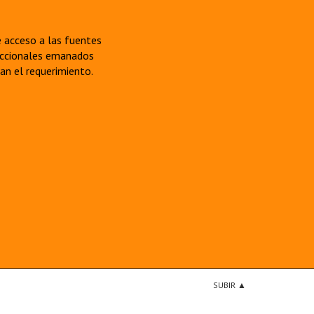
re acceso a las fuentes
sdiccionales emanados
van el requerimiento.
SUBIR ▲