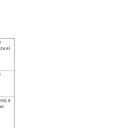
n
sta el
e
os), a
el