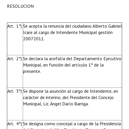
RESOLUCION
Huéspedes de Honor - Registro
Antiguos Pobladores - Registro
Art. 1°)
Se acepta la renuncia del ciudadano Alberto Gabriel
Reconocimientos - Registro
Icare al cargo de Intendente Municipal gestión
20072011.
Bariloche, Municipio intercultural
Entrega de distinciones
Art. 2°)
Se declara la acefalía del Departamento Ejecutivo
Municipal, en función del artículo 1º de la
REFORMA DE LA CARTA ORGÁNICA
presente.
Art. 3º)
Se dispone la asunción al cargo de Intendente, en
carácter de interino, del Presidente del Concejo
Municipal, Lic. Ángel Darío Barriga.
Art. 4º)
Se designa como concejal a cargo de la Presidencia