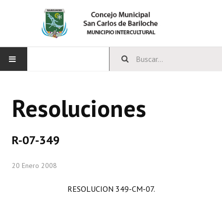
INICIO
Resoluciones
CONCEJO
Bloques Políticos
R-07-349
Integrantes del Concejo
20 Enero 2008
Comisiones Permanentes
RESOLUCION 349-CM-07.
Comisiones Especiales
Concejales Mandato Cumplido