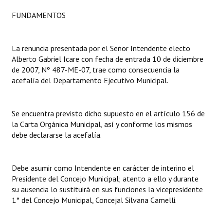
FUNDAMENTOS
Dictámenes Asesoría Letrada
Actas de Sesión
La renuncia presentada por el Señor Intendente electo
Alberto Gabriel Icare con fecha de entrada 10 de diciembre
Informes de Unidad Coordinadora
de 2007, Nº 487-ME-07, trae como consecuencia la
Ejecución Presupuestaria
acefalía del Departamento Ejecutivo Municipal.
Actas de Audiencias Públicas
Se encuentra previsto dicho supuesto en el artículo 156 de
NORMATIVA
la Carta Orgánica Municipal, así y conforme los mismos
debe declararse la acefalía.
Comunicaciones
Declaraciones
Debe asumir como Intendente en carácter de interino el
Presidente del Concejo Municipal; atento a ello y durante
Resoluciones
su ausencia lo sustituirá en sus funciones la vicepresidente
1° del Concejo Municipal, Concejal Silvana Camelli.
Resoluciones de Presidencia