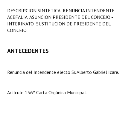
Programas
DESCRIPCION SINTETICA: RENUNCIA INTENDENTE 
ACEFALÍA  ASUNCION PRESIDENTE DEL CONCEJO -
LEGISLACIÓN
INTERINATO  SUSTITUCION DE PRESIDENTE DEL
CONCEJO.
Constitución Nacional
Constitución Provincial
ANTECEDENTES
Carta Orgánica 2007
Reglamento Interno
Renuncia del Intendente electo Sr. Alberto Gabriel Icare.
Digesto
Artículo 156º Carta Orgánica Municipal.
Organigrama
DOCUMENTOS
Informes de Gestión
Proyectos Presentados