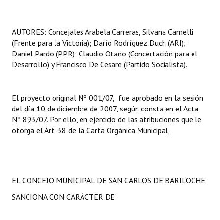
INSTITUCIONAL
Antiguos Pobladores
AUTORES: Concejales Arabela Carreras, Silvana Camelli
(Frente para la Victoria); Darío Rodríguez Duch (ARI);
Noticias Destacadas
Daniel Pardo (PPR); Claudio Otano (Concertación para el
Desarrollo) y Francisco De Cesare (Partido Socialista).
Registros y Distinciones
Datos Históricos
El proyecto original Nº 001/07, fue aprobado en la sesión
del día 10 de diciembre de 2007, según consta en el Acta
Premio al Mérito - Registro
Nº 893/07. Por ello, en ejercicio de las atribuciones que le
Audiencias Públicas - Registro
otorga el Art. 38 de la Carta Orgánica Municipal,
Mujeres que Dejaron Huellas - Registro
Periodistas Decanos - Registro
EL CONCEJO MUNICIPAL DE SAN CARLOS DE BARILOCHE
Ciudadano Ilustre - Registro
SANCIONA CON CARÁCTER DE
Banca del Vecino - Registro