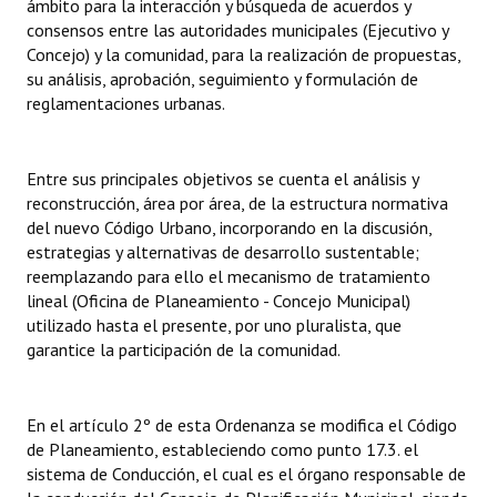
ámbito para la interacción y búsqueda de acuerdos y
consensos entre las autoridades municipales (Ejecutivo y
Dictámenes Asesoría Letrada
Concejo) y la comunidad, para la realización de propuestas,
su análisis, aprobación, seguimiento y formulación de
Actas de Sesión
reglamentaciones urbanas.
Informes de Unidad Coordinadora
Entre sus principales objetivos se cuenta el análisis y
Ejecución Presupuestaria
reconstrucción, área por área, de la estructura normativa
del nuevo Código Urbano, incorporando en la discusión,
Actas de Audiencias Públicas
estrategias y alternativas de desarrollo sustentable;
reemplazando para ello el mecanismo de tratamiento
NORMATIVA
lineal (Oficina de Planeamiento - Concejo Municipal)
utilizado hasta el presente, por uno pluralista, que
Comunicaciones
garantice la participación de la comunidad.
Declaraciones
Resoluciones
En el artículo 2º de esta Ordenanza se modifica el Código
de Planeamiento, estableciendo como punto 17.3. el
Resoluciones de Presidencia
sistema de Conducción, el cual es el órgano responsable de