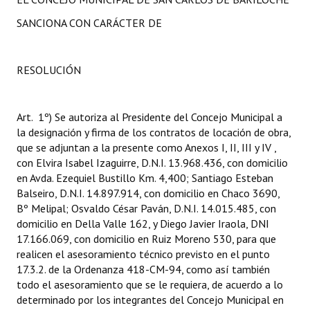
SANCIONA CON CARÁCTER DE
RESOLUCIÓN
Art. 1º) Se autoriza al Presidente del Concejo Municipal a
la designación y firma de los contratos de locación de obra,
que se adjuntan a la presente como Anexos I, II, III y IV ,
con Elvira Isabel Izaguirre, D.N.I. 13.968.436, con domicilio
en Avda. Ezequiel Bustillo Km. 4,400; Santiago Esteban
Balseiro, D.N.I. 14.897.914, con domicilio en Chaco 3690,
Bº Melipal; Osvaldo César Paván, D.N.I. 14.015.485, con
domicilio en Della Valle 162, y Diego Javier Iraola, DNI
17.166.069, con domicilio en Ruiz Moreno 530, para que
realicen el asesoramiento técnico previsto en el punto
17.3.2. de la Ordenanza 418-CM-94, como así también
todo el asesoramiento que se le requiera, de acuerdo a lo
determinado por los integrantes del Concejo Municipal en