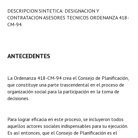
Programas
DESCRIPCION SINTETICA: DESIGNACION Y
CONTRATACION ASESORES TECNICOS ORDENANZA 418-
LEGISLACIÓN
CM-94.
Constitución Nacional
Constitución Provincial
ANTECEDENTES
Carta Orgánica 2007
Reglamento Interno
La Ordenanza 418-CM-94 crea el Consejo de Planificación,
que constituye una parte trascendental en el proceso de
Digesto
organización social para la participación en la toma de
Organigrama
decisiones.
DOCUMENTOS
Para lograr eficacia en este proceso, se incluyeron todos
Informes de Gestión
aquellos actores sociales indispensables para su ejecución.
Es así entonces, que el Consejo de Planificación es el
Proyectos Presentados