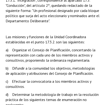
17.3.1. "Integración", correspondiente al apartado 17.3.
Huéspedes de Honor - Registro
"Conducción", del artículo 2º, quedando redactado de la
siguiente forma: "Un profesional designado por cada bloque
Antiguos Pobladores - Registro
político que surja del acto eleccionario y nominados ante el
Departamento Deliberante".
Reconocimientos - Registro
Bariloche, Municipio intercultural
Las misiones y funciones de la Unidad Coordinadora
establecidas en el punto 17.3.2. son las siguientes:
Entrega de distinciones
a) Organizar el Consejo de Planificación, concertando la
REFORMA DE LA CARTA ORGÁNICA
representación con cada uno de los miembros activos y
consultivos, proponiendo la ordenanza reglamentaria.
b) Difundir a la comunidad los objetivos, metodologías
de aplicación y atribuciones del Consejo de Planificación.
c) Efectuar la convocatoria a los miembros activos y
consultivos.
d) Determinar la metodología de trabajo en la resolución
práctica de los siguientes temas de enumeración no
excluyente: