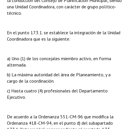
la conducción del Consejo de Planificación Municipal, siendo
INSTITUCIONAL
una Unidad Coordinadora, con carácter de grupo político-
técnico.
Antiguos Pobladores
Noticias Destacadas
En el punto 17.3.1. se establece la integración de la Unidad
Coordinadora que es la siguiente:
Registros y Distinciones
Datos Históricos
a) Uno (1) de los concejales miembro activo, en forma
Premio al Mérito - Registro
alternada.
b) La máxima autoridad del área de Planeamiento, y a
Audiencias Públicas - Registro
cargo de la coordinación.
Mujeres que Dejaron Huellas - Registro
c) Hasta cuatro (4) profesionales del Departamento
Ejecutivo.
Periodistas Decanos - Registro
Ciudadano Ilustre - Registro
De acuerdo a la Ordenanza 551-CM-96 que modifica la
Ordenanza 418-CM-94, en el punto d) del subapartado
Banca del Vecino - Registro