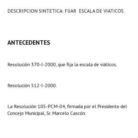
Programas
DESCRIPCION SINTETICA: FIJAR ESCALA DE VIATICOS.
LEGISLACIÓN
Constitución Nacional
ANTECEDENTES
Constitución Provincial
Carta Orgánica 2007
Resolución 370-I-2000, que fija la escala de viáticos.
Reglamento Interno
Digesto
Resolución 512-I-2000.
Organigrama
La Resolución 105-PCM-04, firmada por el Presidente del
DOCUMENTOS
Concejo Municipal, Sr. Marcelo Cascón.
Informes de Gestión
Proyectos Presentados