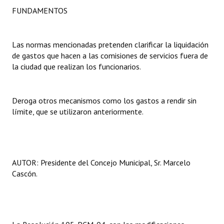
FUNDAMENTOS
Dictámenes Asesoría Letrada
Actas de Sesión
Las normas mencionadas pretenden clarificar la liquidación
de gastos que hacen a las comisiones de servicios fuera de
Informes de Unidad Coordinadora
la ciudad que realizan los funcionarios.
Ejecución Presupuestaria
Deroga otros mecanismos como los gastos a rendir sin
Actas de Audiencias Públicas
límite, que se utilizaron anteriormente.
NORMATIVA
Comunicaciones
AUTOR: Presidente del Concejo Municipal, Sr. Marcelo
Declaraciones
Cascón.
Resoluciones
Resoluciones de Presidencia