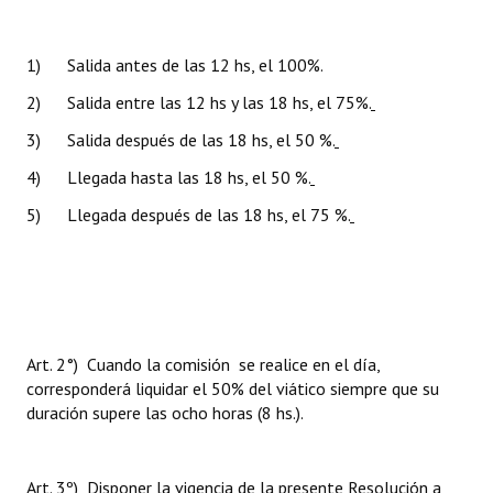
Huéspedes de Honor - Registro
1) Salida antes de las 12 hs, el 100%.
Antiguos Pobladores - Registro
2) Salida entre las 12 hs y las 18 hs, el 75%.
Reconocimientos - Registro
3) Salida después de las 18 hs, el 50 %.
Bariloche, Municipio intercultural
4) Llegada hasta las 18 hs, el 50 %.
Entrega de distinciones
5) Llegada después de las 18 hs, el 75 %.
REFORMA DE LA CARTA ORGÁNICA
Art. 2°) Cuando la comisión
se realice en
el día,
corresponderá liquidar el 50% del viático siempre que su
duración supere las ocho horas (8 hs.).
Art. 3º) Disponer la vigencia de la presente Resolución a