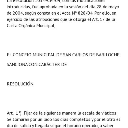
La Resolución 105-PCM-04, con las modificaciones
INSTITUCIONAL
introducidas, fue aprobada en la sesión del día 28 de mayo
de 2004, según consta en el Acta Nº 828/04. Por ello, en
Antiguos Pobladores
ejercicio de las atribuciones que le otorga el Art. 17 de la
Carta Orgánica Municipal,
Noticias Destacadas
Registros y Distinciones
Datos Históricos
EL CONCEJO MUNICIPAL DE SAN CARLOS DE BARILOCHE
Premio al Mérito - Registro
SANCIONA CON CARÁCTER DE
Audiencias Públicas - Registro
RESOLUCIÓN
Mujeres que Dejaron Huellas - Registro
Periodistas Decanos - Registro
Ciudadano Ilustre - Registro
Art. 1°) Fijar de la siguiente manera la escala de viáticos:
Se tomarán por un lado los días completos y por el otro el
Banca del Vecino - Registro
día de salida y llegada según el horario operado, a saber: