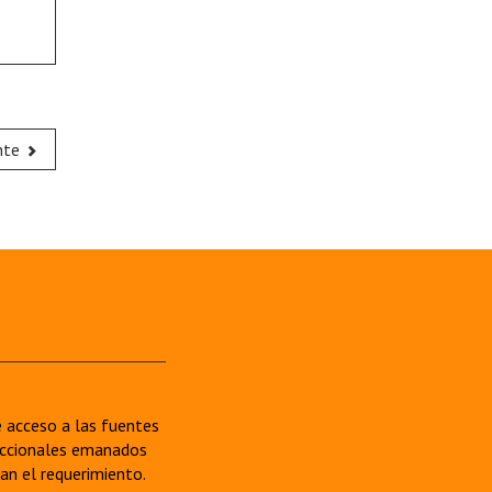
nte
re acceso a las fuentes
sdiccionales emanados
van el requerimiento.