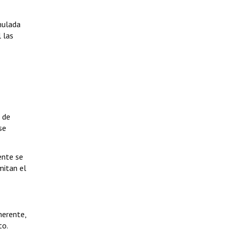
mulada
 las
 de
se
ente se
mitan el
herente,
to.