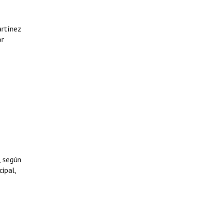
artínez
or
, según
cipal,