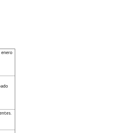
e enero
obado
entes.