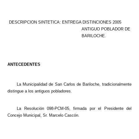
Programas
LEGISLACIÓN
DESCRIPCION SINTETICA: ENTREGA DISTINCIONES 2005
ANTIGUO POBLADOR DE
Constitución Nacional
BARILOCHE.
Constitución Provincial
Carta Orgánica 2007
ANTECEDENTES
Reglamento Interno
La Municipalidad de San Carlos de Bariloche, tradicionalmente
Digesto
distingue a los antiguos pobladores.
Organigrama
La Resolución 098-PCM-05, firmada por el Presidente del
DOCUMENTOS
Concejo Municipal, Sr. Marcelo Cascón.
Informes de Gestión
Proyectos Presentados