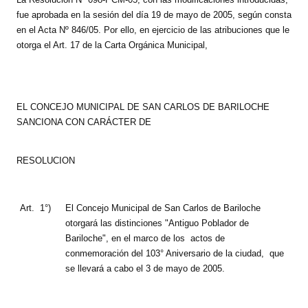
INSTITUCIONAL
fue aprobada en la sesión del día 19 de mayo de 2005, según consta
en el Acta Nº 846/05. Por ello, en ejercicio de las atribuciones que le
Antiguos Pobladores
otorga el Art. 17 de la Carta Orgánica Municipal,
Noticias Destacadas
Registros y Distinciones
EL CONCEJO MUNICIPAL DE SAN CARLOS DE BARILOCHE
SANCIONA CON CARÁCTER DE
Datos Históricos
Premio al Mérito - Registro
RESOLUCION
Audiencias Públicas - Registro
Art.
Mujeres que Dejaron Huellas - Registro
1°)
El Concejo Municipal de San Carlos de Bariloche
otorgará las distinciones "Antiguo Poblador de
Periodistas Decanos - Registro
Bariloche", en el marco de los
actos de
conmemoración del 103° Aniversario de la ciudad,
que
Ciudadano Ilustre - Registro
se llevará a cabo el 3 de mayo de 2005.
Banca del Vecino - Registro