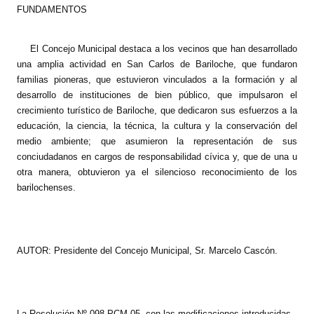
FUNDAMENTOS
Dictámenes Asesoría Letrada
El Concejo Municipal destaca a los vecinos que han desarrollado
Actas de Sesión
una amplia actividad en San Carlos de Bariloche, que fundaron
familias pioneras, que estuvieron vinculados a la formación y al
Informes de Unidad Coordinadora
desarrollo de instituciones de bien público, que impulsaron el
crecimiento turístico de Bariloche, que dedicaron sus esfuerzos a la
Ejecución Presupuestaria
educación, la ciencia, la técnica, la cultura y la conservación del
medio ambiente; que asumieron la representación de sus
Actas de Audiencias Públicas
conciudadanos en cargos de responsabilidad cívica y, que de una u
otra manera, obtuvieron ya el silencioso reconocimiento de los
NORMATIVA
barilochenses.
Comunicaciones
Declaraciones
AUTOR: Presidente del Concejo Municipal, Sr. Marcelo Cascón.
Resoluciones
Resoluciones de Presidencia
La Resolución Nº 098-PCM-05, con las modificaciones introducidas,