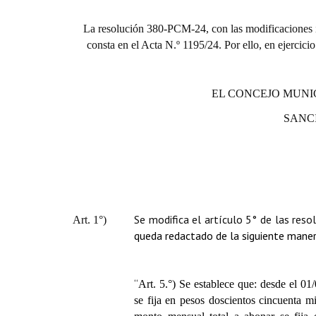
La resolución 380-PCM-24, con las modificaciones in
consta en el Acta N.º 1195/24. Por ello, en ejercici
EL CONCEJO MUNI
SANC
Se modifica el artículo 5° de las res
Art. 1°)
queda redactado de la siguiente maner
“
Art. 5.°)
Se establece que: desde el 01
se fija en pesos doscientos cincuenta m