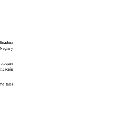
dinadora
 Negro y
 bloques
ficación
me tales