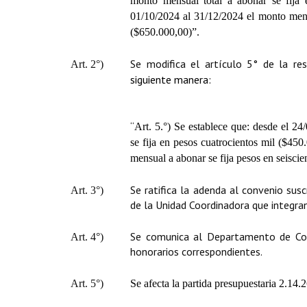
monto mensual total a abonar se fija 
01/10/2024 al 31/12/2024 el monto mensu
($650.000,00)”.
Se modifica el artículo 5° de la re
Art. 2°)
siguiente manera:
“
Art. 5.°)
Se establece que: desde el 24
se fija en pesos cuatrocientos mil ($45
mensual a abonar se fija pesos en seisci
Se ratifica la adenda al convenio susc
Art. 3°)
de la Unidad Coordinadora que integran el
Se comunica al Departamento de Cont
Art. 4°)
honorarios correspondientes.
Art. 5°)
Se afecta la partida presupuestaria
2.14.26