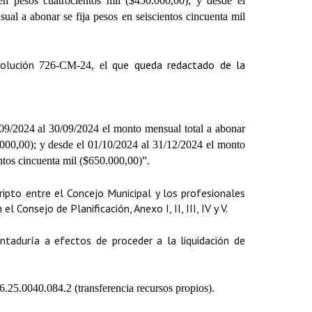
en pesos cuatrocientos mil ($450.000,00); y desde el
al a abonar se fija pesos en seiscientos cincuenta mil
solución
que
queda redactado de la
726-CM-24, el
/09/2024 al 30/09/2024 el monto mensual total a abonar
0.000,00); y desde el 01/10/2024 al 31/12/2024 el monto
entos cincuenta mil ($650.000,00)”.
ripto entre el Concejo Municipal y los profesionales
 Consejo de Planificación, Anexo I, II, III, IV y V.
aduría a efectos de proceder a la liquidación de
.25.0040.084.2 (transferencia recursos propios).