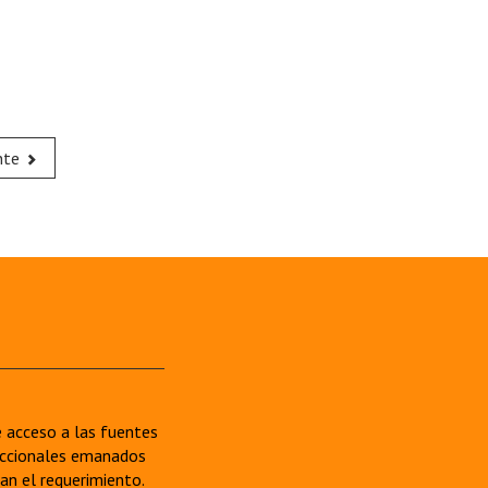
nte
re acceso a las fuentes
sdiccionales emanados
van el requerimiento.