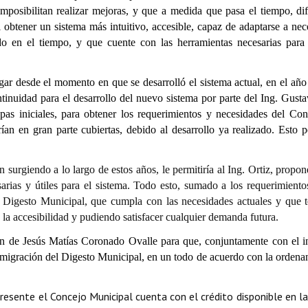
posibilitan realizar mejoras, y que a medida que pasa el tiempo, difi
 obtener un sistema más intuitivo, accesible, capaz de adaptarse a nec
o en el tiempo, y que cuente con las herramientas necesarias para 
ar desde el momento en que se desarrolló el sistema actual, en el año
ontinuidad para el desarrollo del nuevo sistema por parte del Ing. Gust
apas iniciales, para obtener los requerimientos y necesidades del Con
rían en gran parte
cubiertas, debido al desarrollo ya realizado. Esto p
 surgiendo a lo largo de estos años, le permitiría al Ing. Ortiz, propo
arias y útiles para el sistema. Todo esto, sumado a los requerimiento
un Digesto Municipal, que cumpla con las necesidades actuales y que 
la accesibilidad y pudiendo satisfacer cualquier demanda futura.
ión de Jesús Matías Coronado Ovalle para que, conjuntamente con el i
 y migración del Digesto Municipal, en un todo de acuerdo con la orden
presente el Concejo Municipal cuenta con el crédito disponible en la