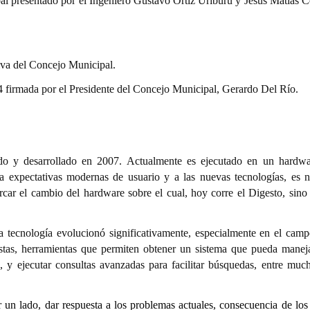
al presentado por el Ingeniero Gustavo Ortíz Uriburu y Jesús Matías 
tiva del Concejo Municipal.
firmada por el Presidente del Concejo Municipal, Gerardo Del Río.
ado y desarrollado en 2007. Actualmente es ejecutado en un hardw
 a expectativas modernas de usuario y a las nuevas tecnologías, es n
rcar el cambio del hardware sobre el cual, hoy corre el Digesto, sino
a tecnología evolucionó significativamente, especialmente en el camp
éstas, herramientas que permiten obtener un sistema que pueda manej
 y ejecutar consultas avanzadas para facilitar búsquedas, entre much
r un lado, dar respuesta a los problemas actuales, consecuencia de los