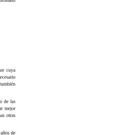
Coronado
are cuya
ecesario
 también
o de las
ar mejor
as otras
 años de