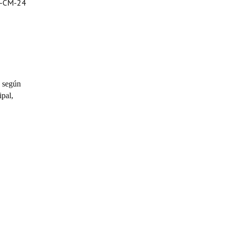
0-CM-24
, según
ipal,