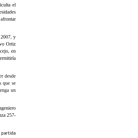
culta el
esidades
afrontar
 2007, y
avo Ortiz
cejo, en
ermitiría
ner desde
s que se
tenga un
ngeniero
anza 257-
 partida