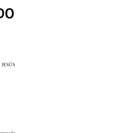
DO
 JESÚS