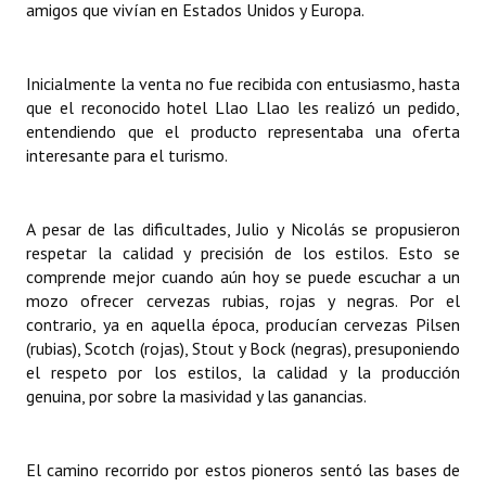
amigos que vivían en Estados Unidos y Europa.
Huéspedes de Honor - Registro
Antiguos Pobladores - Registro
Inicialmente la venta no fue recibida con entusiasmo, hasta
que el reconocido hotel Llao Llao les realizó un pedido,
Reconocimientos - Registro
entendiendo que el producto representaba una oferta
interesante para el turismo.
Bariloche, Municipio intercultural
Entrega de distinciones
A pesar de las dificultades, Julio y Nicolás se propusieron
REFORMA DE LA CARTA ORGÁNICA
respetar la calidad y precisión de los estilos. Esto se
comprende mejor cuando aún hoy se puede escuchar a un
mozo ofrecer cervezas rubias, rojas y negras. Por el
contrario, ya en aquella época, producían cervezas Pilsen
(rubias), Scotch (rojas), Stout y Bock (negras), presuponiendo
el respeto por los estilos, la calidad y la producción
genuina, por sobre la masividad y las ganancias.
El camino recorrido por estos pioneros sentó las bases de