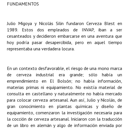
FUNDAMENTOS
INSTITUCIONAL
Antiguos Pobladores
Julio Migoya y Nicolás Silin fundaron Cerveza Blest en
Noticias Destacadas
1989. Estos dos empleados de INVAP, iban a ser
cesanteados y decidieron embarcarse en una aventura que
Registros y Distinciones
hoy podría pasar desapercibida, pero en aquel tiempo
representaba una verdadera locura.
Datos Históricos
Premio al Mérito - Registro
En un contexto desfavorable, el riesgo de una mono marca
de cerveza industrial era grande; sólo había un
Audiencias Públicas - Registro
emprendimiento en El Bolsón; no había información,
materias primas ni equipamiento. No existía material de
Mujeres que Dejaron Huellas - Registro
consulta en castellano y naturalmente no había mercado
Periodistas Decanos - Registro
para colocar cerveza artesanal. Aun así, Julio y Nicolás, de
gran conocimiento en plantas químicas y diseño de
Ciudadano Ilustre - Registro
equipamiento, comenzaron la investigación necesaria para
la cocción de cerveza artesanal. Iniciaron con la traducción
Banca del Vecino - Registro
de un libro en alemán y algo de información enviada por