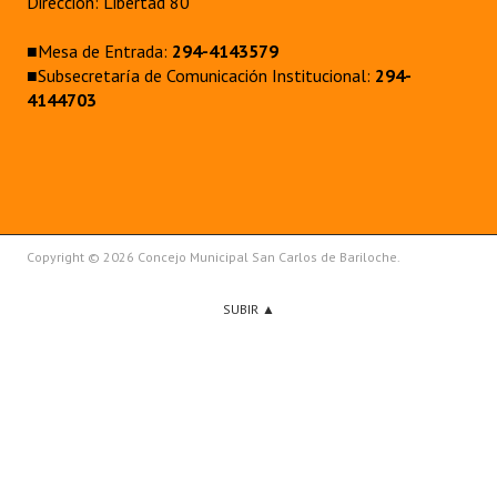
Dirección: Libertad 80
■Mesa de Entrada:
294-4143579
■Subsecretaría de Comunicación Institucional:
294-
4144703
Copyright © 2026 Concejo Municipal San Carlos de Bariloche.
SUBIR ▲