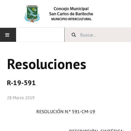
INICIO
Resoluciones
CONCEJO
Bloques Políticos
R-19-591
Integrantes del Concejo
28 Marzo 2019
Comisiones Permanentes
RESOLUCIÓN N.º 591-CM-19
Comisiones Especiales
Concejales Mandato Cumplido