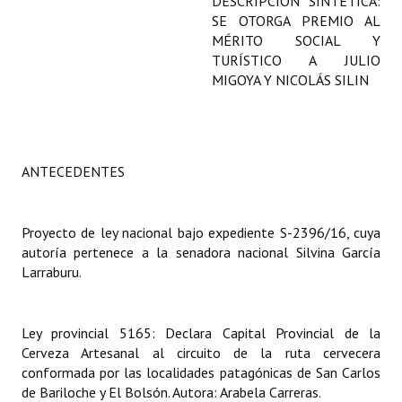
DESCRIPCIÓN SINTÉTICA:
Programas
SE OTORGA PREMIO AL
MÉRITO SOCIAL Y
LEGISLACIÓN
TURÍSTICO A JULIO
MIGOYA Y NICOLÁS SILIN
Constitución Nacional
Constitución Provincial
ANTECEDENTES
Carta Orgánica 2007
Reglamento Interno
Proyecto de ley nacional bajo expediente S-2396/16, cuya
Digesto
autoría pertenece a la senadora nacional Silvina García
Larraburu.
Organigrama
DOCUMENTOS
Ley provincial 5165: Declara Capital Provincial de la
Cerveza Artesanal al circuito de la ruta cervecera
Informes de Gestión
conformada por las localidades patagónicas de San Carlos
de Bariloche y El Bolsón. Autora: Arabela Carreras.
Proyectos Presentados