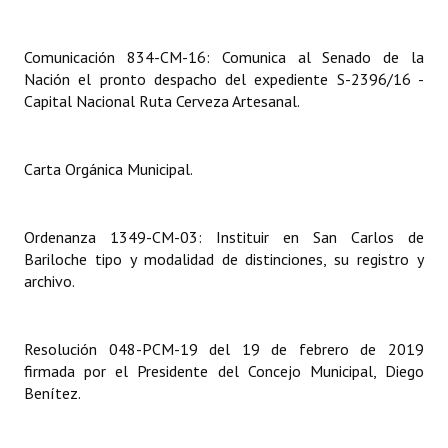
Dictámenes Asesoría Letrada
Comunicación 834-CM-16: Comunica al Senado de la
Nación el pronto despacho del expediente S-2396/16 -
Actas de Sesión
Capital Nacional Ruta Cerveza Artesanal.
Informes de Unidad Coordinadora
Ejecución Presupuestaria
Carta Orgánica Municipal.
Actas de Audiencias Públicas
Ordenanza 1349-CM-03: Instituir en San Carlos de
NORMATIVA
Bariloche tipo y modalidad de distinciones, su registro y
archivo.
Comunicaciones
Declaraciones
Resolución 048-PCM-19 del 19 de febrero de 2019
firmada por el Presidente del Concejo Municipal, Diego
Resoluciones
Benítez.
Resoluciones de Presidencia