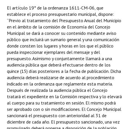
INSTITUCIONAL
El artículo 19° de la ordenanza 1611-CM-06, que
establece el proceso presupuestario municipal, dispone:
Antiguos Pobladores
“Previo al tratamiento del Presupuesto Anual del Municipio
en el ámbito de la comisión de Economía del Concejo
Noticias Destacadas
Municipal se dará a conocer su contenido mediante aviso
público que incluirá un sumario general y una comunicación
Registros y Distinciones
donde consten los lugares y horas en los que el público
pueda inspeccionar ejemplares del mensaje y del
Datos Históricos
presupuesto. Asimismo y conjuntamente llamará a una
Premio al Mérito - Registro
audiencia pública que deberá efectuarse dentro de los
quince (15) días posteriores a la fecha de publicación. Dicha
Audiencias Públicas - Registro
audiencia deberá realizarse de acuerdo al procedimiento
indicado en la ordenanza que reglamente esta materia.
Mujeres que Dejaron Huellas - Registro
Después de realizada la audiencia pública el Concejo
tratará el expediente en la Comisión respectiva y lo elevará
Periodistas Decanos - Registro
al cuerpo para su tratamiento en sesión. El mismo podrá
ser aprobado con o sin modificaciones. El Concejo Municipal
Ciudadano Ilustre - Registro
sancionará el presupuesto con anterioridad al 31 de
diciembre de cada año. El presupuesto sancionado, una vez
Banca del Vecino - Registro
promulgado deberá ponerse a disposición de la población