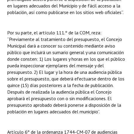
en lugares adecuados del Municipio y de fácil acceso a la
Huéspedes de Honor - Registro
población, así como publicarse en los sitios web oficiales”.
Antiguos Pobladores - Registro
Reconocimientos - Registro
Por su parte, el artículo 111.º de la COM, reza:
“Previamente al tratamiento del presupuesto, el Concejo
Bariloche, Municipio intercultural
Municipal dará a conocer su contenido mediante aviso
público que incluirá un sumario general y una comunicación
Entrega de distinciones
donde consten: 1) Los lugares y horas en los que el público
pueda inspeccionar ejemplares del mensaje y del
REFORMA DE LA CARTA ORGÁNICA
presupuesto. 2) El lugar y la hora de una audiencia pública
sobre el presupuesto, que deberá efectuarse dentro de los
quince (15) días posteriores a la fecha de publicación.
Después de realizada la audiencia pública el Concejo
aprobará el presupuesto con o sin modificaciones. El
presupuesto aprobado deberá ponerse a disposición de la
población en lugares adecuados del municipio”.
Artículo 6º de la ordenanza 1744-CM-07 de audiencias