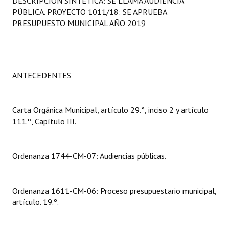
DESCRIPCIÓN SINTÉTICA: SE LLAMA AUDIENCIA
Programas
PÚBLICA. PROYECTO 1011/18: SE APRUEBA
PRESUPUESTO MUNICIPAL AÑO 2019
LEGISLACIÓN
Constitución Nacional
ANTECEDENTES
Constitución Provincial
Carta Orgánica 2007
Carta Orgánica Municipal, artículo 29.°, inciso 2 y artículo
Reglamento Interno
111.º, Capítulo III.
Digesto
Ordenanza 1744-CM-07: Audiencias públicas.
Organigrama
DOCUMENTOS
Ordenanza 1611-CM-06: Proceso presupuestario municipal,
artículo. 19.º.
Informes de Gestión
Proyectos Presentados