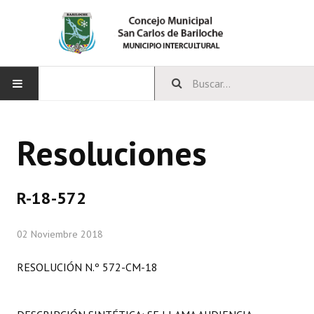
INICIO
Resoluciones
CONCEJO
Bloques Políticos
R-18-572
Integrantes del Concejo
02 Noviembre 2018
Comisiones Permanentes
RESOLUCIÓN N.º 572-CM-18
Comisiones Especiales
Concejales Mandato Cumplido