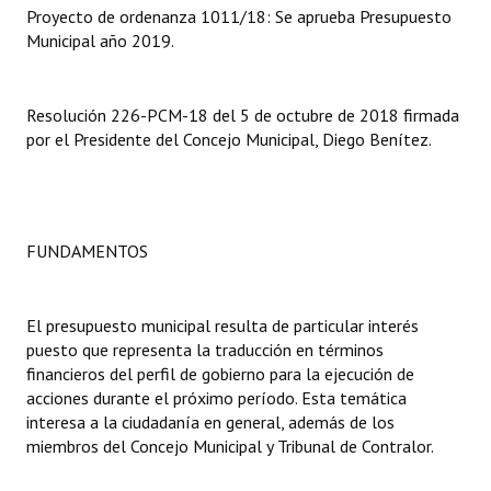
Proyecto de ordenanza 1011/18: Se aprueba Presupuesto
Municipal año 2019.
Dictámenes Asesoría Letrada
Actas de Sesión
Resolución 226-PCM-18 del 5 de octubre de 2018 firmada
Informes de Unidad Coordinadora
por el Presidente del Concejo Municipal, Diego Benítez.
Ejecución Presupuestaria
Actas de Audiencias Públicas
FUNDAMENTOS
NORMATIVA
Comunicaciones
El presupuesto municipal resulta de particular interés
puesto que representa la traducción en términos
Declaraciones
financieros del perfil de gobierno para la ejecución de
acciones durante el próximo período. Esta temática
Resoluciones
interesa a la ciudadanía en general, además de los
miembros del Concejo Municipal y Tribunal de Contralor.
Resoluciones de Presidencia