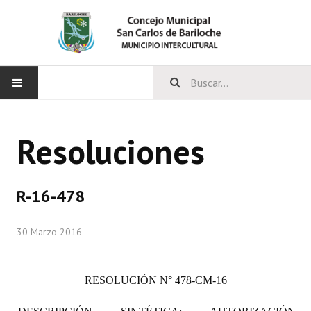
INICIO
Resoluciones
CONCEJO
Bloques Políticos
R-16-478
Integrantes del Concejo
30 Marzo 2016
Comisiones Permanentes
Comisiones Especiales
RESOLUCIÓN
N° 478-CM-16
Concejales Mandato Cumplido