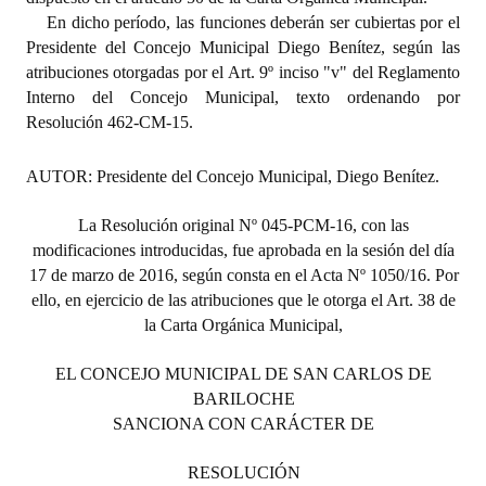
En dicho período, las funciones deberán ser cubiertas por el
Dictámenes Asesoría Letrada
Presidente del Concejo Municipal Diego Benítez, según
las
atribuciones otorgadas por el Art. 9º inciso "v" del Reglamento
Actas de Sesión
Interno del Concejo Municipal, texto ordenando por
Resolución 462-CM-15.
Informes de Unidad Coordinadora
AUTOR:
Ejecución Presupuestaria
Presidente del Concejo Municipal, Diego Benítez.
Actas de Audiencias Públicas
La Resolución original Nº 045-PCM-16, con las
modificaciones introducidas, fue aprobada en la sesión del día
NORMATIVA
17 de marzo de 2016, según consta en el Acta Nº 1050/16. Por
ello, en ejercicio de las atribuciones que le otorga el Art. 38 de
Comunicaciones
la Carta Orgánica Municipal,
Declaraciones
EL CONCEJO MUNICIPAL DE SAN CARLOS DE
BARILOCHE
Resoluciones
SANCIONA CON CARÁCTER DE
Resoluciones de Presidencia
RESOLUCIÓN