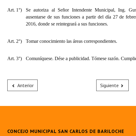
INSTITUCIONAL
Art. 1°)
Se autoriza al Señor Intendente Municipal, Ing. G
ausentarse de sus funciones a partir del día 27 de febr
Antiguos Pobladores
2016, donde se reintegrará a sus funciones.
Noticias Destacadas
Art. 2°)
Tomar conocimiento las áreas correspondientes.
Registros y Distinciones
Datos Históricos
Art. 3°)
Comuníquese. Dése a publicidad. Tómese razón. Cumplid
Premio al Mérito - Registro
Audiencias Públicas - Registro
Anterior
Siguiente
Mujeres que Dejaron Huellas - Registro
Periodistas Decanos - Registro
Ciudadano Ilustre - Registro
Banca del Vecino - Registro
CONCEJO MUNICIPAL SAN CARLOS DE BARILOCHE