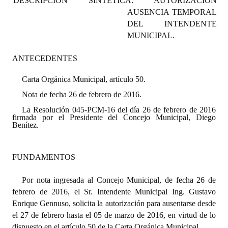
DESCRIPCIÓN SINTÉTICA: AUTORIZACIÓN
Programas
AUSENCIA TEMPORAL
DEL INTENDENTE
LEGISLACIÓN
MUNICIPAL.
Constitución Nacional
ANTECEDENTES
Constitución Provincial
Carta Orgánica Municipal, artículo 50.
Nota de fecha 26 de febrero de 2016.
Carta Orgánica 2007
La Resolución 045-PCM-16 del día 26 de febrero de 2016
firmada por el Presidente del Concejo Municipal, Diego
Reglamento Interno
Benítez.
Digesto
FUNDAMENTOS
Organigrama
Por nota ingresada al Concejo Municipal, de fecha 26 de
DOCUMENTOS
febrero de 2016, el Sr. Intendente Municipal Ing. Gustavo
Enrique Gennuso, solicita la autorización para ausentarse desde
Informes de Gestión
el 27 de febrero hasta el 05 de marzo de 2016, en virtud de lo
dispuesto en el artículo 50 de la Carta Orgánica Municipal.
Proyectos Presentados