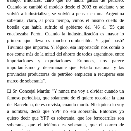
trabajo. Entonces, claro que no había gastos de petróleo.
Cuando se cambió el modelo desde el 2003 en adelante y se
volvió a industrializar, se volvió a pensar en una Argentina
soberana; claro, al poco tiempo, vimos el mismo cuello de
botella que había sufrido el gobierno del `46 al `55 que
encabezaba Perón. Cuando la industrialización es mayor lo
primero que lleva es mucho combustible. Y ¿qué pasó?
Tuvimos que importar. Y, lógico, esa importación nos comía o
nos come más de la mitad del ahorro de todos argentinos, entre
importaciones y exportaciones. Entonces, nos parece
importantísimo y determinante que Estado nacional y las
provincias productoras de petróleo empiecen a recuperar este
marco de soberanía”.
El Sr. Concejal Martín: "Y nunca me voy a olvidar cuando un
famoso periodista, que solamente de él quiero recordar la tapa
del Barcelona, de esa revista, cuando murió. Ni siquiera lo voy
a nombrar, decía que YPF no era soberanía. Entonces yo
quiero decir que YPF es soberanía, que los ferrocarriles son
soberanía, que el teléfono es soberanía, que el correo de