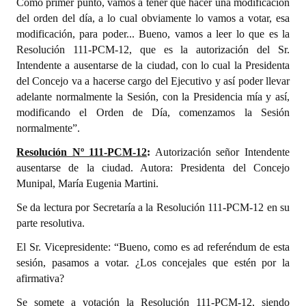
Como primer punto, vamos a tener que hacer una modificación
del orden del día, a lo cual obviamente lo vamos a votar, esa
Dictámenes Asesoría Letrada
modificación, para poder... Bueno, vamos a leer lo que es la
Resolución 111-PCM-12, que es la autorización del Sr.
Actas de Sesión
Intendente a ausentarse de la ciudad, con lo cual la Presidenta
del Concejo va a hacerse cargo del Ejecutivo y así poder llevar
Informes de Unidad Coordinadora
adelante normalmente la Sesión, con la Presidencia mía y así,
Ejecución Presupuestaria
modificando el Orden de Día, comenzamos la Sesión
normalmente”.
Actas de Audiencias Públicas
Resolución Nº 111-PCM-12
:
Autorización señor Intendente
ausentarse de la ciudad. Autora: Presidenta del Concejo
NORMATIVA
Munipal, María Eugenia Martini.
Comunicaciones
Se da lectura por Secretaría a la Resolución 111-PCM-12 en su
parte resolutiva.
Declaraciones
El Sr. Vicepresidente: “Bueno, como es ad referéndum de esta
Resoluciones
sesión, pasamos a votar. ¿Los concejales que estén por la
afirmativa?
Resoluciones de Presidencia
Se somete a votación la Resolución 111-PCM-12, siendo