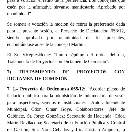
pasa a votación el retiro de la preferencia. Los concejales que
estén por la afirmativa sírvanse manifestarlo. Aprobado por
unanimidad”.
Se somete a votación la moción de retirar la preferencia dada
para la presente sesión, al Proyecto de Declaración 058/12,
siendo aprobada por unanimidad de los presentes,
encontrándose ausente la concejal Martini.
El Sr. Vicepresidente: “Punto séptimo del orden del día,
Tratamiento de Proyectos con Dictamen de Comisión”.
7) TRATAMIENTO DE PROYECTOS CON
DICTAMEN DE COMISIÓN.
7. 1.-
Proyecto de Ordenanza 065/12
: “Acordar pliego de
licitación pública para la adquisición de indumentaria de vestir
para inspectores, serenos e instituciones”. Autor: Intendente
Municipal, Cdor. Omar Goye. Colaboradores: Jefe de
Gabinete, Sr. Jorge González; Secretario de Hacienda, Cdor.
Marío Bevilacqua; Secretaria de la Función Pública y Control
de Gestión, Sra. Nora Ceballos y Lic. Cristian Ampuero, a