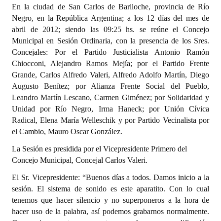
En la ciudad de San Carlos de Bariloche, provincia de Río
Programas
Negro, en la República Argentina; a los 12 días del mes de
abril de 2012; siendo las 09:25 hs. se reúne el Concejo
LEGISLACIÓN
Municipal en Sesión Ordinaria, con la presencia de los Sres.
Concejales: Por el Partido Justicialista Antonio Ramón
Constitución Nacional
Chiocconi, Alejandro Ramos Mejía; por el Partido Frente
Grande, Carlos Alfredo Valeri, Alfredo Adolfo Martín, Diego
Constitución Provincial
Augusto Benítez; por Alianza Frente Social del Pueblo,
Carta Orgánica 2007
Leandro Martín Lescano, Carmen Giménez; por Solidaridad y
Unidad por Río Negro, Irma Haneck; por Unión Cívica
Reglamento Interno
Radical, Elena María Welleschik y por Partido Vecinalista por
el Cambio, Mauro Oscar González.
Digesto
La Sesión es presidida por el Vicepresidente Primero del
Organigrama
Concejo Municipal, Concejal Carlos Valeri.
El Sr. Vicepresidente: “Buenos días a todos. Damos inicio a la
DOCUMENTOS
sesión. El sistema de sonido es este aparatito. Con lo cual
tenemos que hacer silencio y no superponeros a la hora de
Informes de Gestión
hacer uso de la palabra, así podemos grabarnos normalmente.
Proyectos Presentados