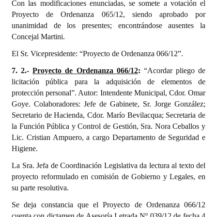
Con las modificaciones enunciadas, se somete a votación el
Proyecto de Ordenanza 065/12, siendo aprobado por
unanimidad de los presentes; encontrándose ausentes la
Concejal Martini.
El Sr. Vicepresidente: “Proyecto de Ordenanza 066/12”.
7. 2.-
Proyecto de Ordenanza 066/12
:
“Acordar pliego de
licitación pública para la adquisición de elementos de
protección personal”. Autor: Intendente Municipal, Cdor. Omar
Goye. Colaboradores: Jefe de Gabinete, Sr. Jorge González;
Secretario de Hacienda, Cdor. Marío Bevilacqua; Secretaria de
la Función Pública y Control de Gestión, Sra. Nora Ceballos y
Lic. Cristian Ampuero, a cargo Departamento de Seguridad e
Higiene.
La Sra. Jefa de Coordinación Legislativa da lectura al texto del
proyecto reformulado en comisión de Gobierno y Legales, en
su parte resolutiva.
Se deja constancia que el Proyecto de Ordenanza 066/12
cuenta con dictamen de Asesoría Letrada Nº 039/12 de fecha 4