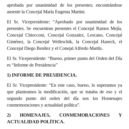
INSTITUCIONAL
aprobada por unanimidad de los presentes; encontrándose
ausente la Concejal María Eugenia Martini.
Antiguos Pobladores
El Sr. Vicepresidente: “Aprobado por unanimidad de los
presentes. Se encuentran presentes el Concejal Ramos Mejía,
Noticias Destacadas
Concejal Chiocconi, Concejal Gonzalez, Lescano, Concejal
Registros y Distinciones
Giménez, la Concejal Welleschik, la Concejal Haneck, el
Concejal Diego Benítez y el Conejal Alfredo Martín.
Datos Históricos
El Sr. Vicepresidente: “Bueno, primer punto del Orden del Día
Premio al Mérito - Registro
es “Informe de Presidencia”
1) INFORME DE PRESIDENCIA.
Audiencias Públicas - Registro
El Sr. Vicepresidente: “En este caso, bueno, lo superamos ya
Mujeres que Dejaron Huellas - Registro
que planteamos la modificación, que se trataba de eso y el
segundo punto del orden del día son los Homenajes
Periodistas Decanos - Registro
conmemoraciones y actualidad política”.
Ciudadano Ilustre - Registro
2) HOMENAJES, CONMEMORACIONES Y
ACTUALIDAD POLÍTICA.
Banca del Vecino - Registro