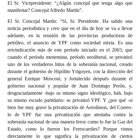
El Sr. Vicepresidente: “¿Algún concejal que tenga algo que
Huéspedes de Honor - Registro
manifestar? Concejal Alfredo Martín”.
Antiguos Pobladores - Registro
El Sr. Concejal Martín: “Sí, Sr. Presidente. Ha salido una
noticia periodística y creo que en el día de hoy se va a llevar
Reconocimientos - Registro
adelante, en la reunión de las provincias productoras de
petróleo, el anuncio de YPF como sociedad mixta. Es una
Bariloche, Municipio intercultural
reivindicación más de este período iniciado en el 2003, que
cuando el período menemista, período neoliberal, se privatizó
Entrega de distinciones
uno de los verdaderos hitos de la soberanía nacional, creado
REFORMA DE LA CARTA ORGÁNICA
durante el gobierno de Hipólito Yrigoyen, con la dirección del
general Enrique Mosconi, y fortalecido después durante el
gobierno nacional y popular de Juan Domingo Perón, y,
desgraciadamente -bajo su mismo signo ideológico, bah, bajo
su mismo escudo partidario- se privatizó YPF. Y ¿por qué -si
bien fue muy grave la privatización de Aerolíneas, del Correo-
lo de YPF fue una privatización que atentaba contra la
soberanía nacional de una manera feroz como lo fue la Gas del
Estado, como lo fueron los Ferrocarriles? Porque vimos
directamente lo que significa la privatización de ciertos