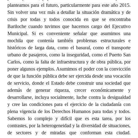
INSTITUCIONAL
planteamos para el futuro, particularmente para este año 2015.
Sin volver una vez más a detallar la situación dramática y de
Antiguos Pobladores
crisis por todas y todos conocida en que se encontraba
Bariloche cuando tuvimos que hacernos cargo del Ejecutivo
Noticias Destacadas
Municipal. Si es conveniente señalar que asumimos una
mochila que contenía también problemas estructurales e
Registros y Distinciones
históricos de larga data, como el basural, como el transporte
urbano de pasajeros, como la inseguridad, como el Puerto San
Datos Históricos
Carlos, como la falta de infraestructura y de obra pública, por
Premio al Mérito - Registro
poner algunos ejemplos. Asumimos el poder con la convicción
de que la función pública debe ser ejercida desde una vocación
Audiencias Públicas - Registro
de servicio, donde el Estado debe construir una sociedad que
además de generar riqueza, crecer económicamente y
Mujeres que Dejaron Huellas - Registro
desarrollarse, incluya socialmente, luche contra la desigualdad
y cree las condiciones para el ejercicio de la ciudadanía con
Periodistas Decanos - Registro
plena vigencia de los Derechos Humanos para todas y todos.
Sabemos lo complejo y difícil que es esta tarea, por los
Ciudadano Ilustre - Registro
contrastes, por la heterogeneidad y la diversidad de situaciones,
Banca del Vecino - Registro
de sectores y de miradas que conforman esta ciudad.