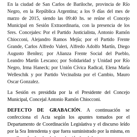
En la ciudad de San Carlos de Bariloche, provincia de Río
Programas
Negro, en la República Argentina; a los 9 días del mes de
marzo de 2015, siendo las 09:40 hs. se reúne el Concejo
LEGISLACIÓN
Municipal en Sesión Extraordinaria, con la presencia de los
Sres. Concejales: Por el Partido Justicialista, Antonio Ramón
Constitución Nacional
Chiocconi, Alejandro Ramos Mejía; por el Partido Frente
Grande, Carlos Alfredo Valeri, Alfredo Adolfo Martín, Diego
Constitución Provincial
Augusto Benítez; por Alianza Frente Social del Pueblo,
Carta Orgánica 2007
Leandro Martín Lescano; por Solidaridad y Unidad por Río
Negro, Irma Haneck; por Unión Cívica Radical, Elena María
Reglamento Interno
Welleschik y por Partido Vecinalista por el Cambio, Mauro
Oscar Gonzalez.
Digesto
La Sesión es presidida por la el Presidente del Concejo
Organigrama
Municipal, Concejal Antonio Ramón Chiocconi
.
DEFECTO DE GRABACIÓN
DOCUMENTOS
. A continuación se
confecciona el Acta según los apuntes tomados por el
Departamento de Coordinación Legislativa y el discurso leído
Informes de Gestión
por la Sra Intendenta y que fuera suministrado por la misma, en
Proyectos Presentados