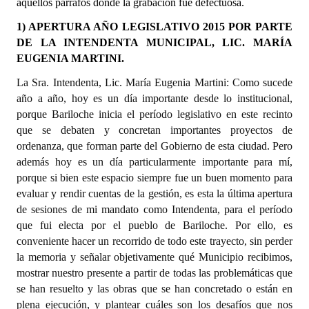
aquellos párrafos donde la grabación fue defectuosa.
1) APERTURA AÑO LEGISLATIVO 2015 POR PARTE
Dictámenes Asesoría Letrada
DE LA INTENDENTA MUNICIPAL, LIC. MARÍA
Actas de Sesión
EUGENIA MARTINI.
La Sra. Intendenta, Lic. María Eugenia Martini: Como sucede
Informes de Unidad Coordinadora
año a año, hoy es un día importante desde lo institucional,
Ejecución Presupuestaria
porque Bariloche inicia el período legislativo en este recinto
que se debaten y concretan importantes proyectos de
Actas de Audiencias Públicas
ordenanza, que forman parte del Gobierno de esta ciudad. Pero
además hoy es un día particularmente importante para mí,
NORMATIVA
porque si bien este espacio siempre fue un buen momento para
evaluar y rendir cuentas de la gestión, es esta la última apertura
Comunicaciones
de sesiones de mi mandato como Intendenta, para el período
que fui electa por el pueblo de Bariloche. Por ello, es
Declaraciones
conveniente hacer un recorrido de todo este trayecto, sin perder
la memoria y señalar objetivamente qué Municipio recibimos,
Resoluciones
mostrar nuestro presente a partir de todas las problemáticas que
Resoluciones de Presidencia
se han resuelto y las obras que se han concretado o están en
plena ejecución, y plantear cuáles son los desafíos que nos