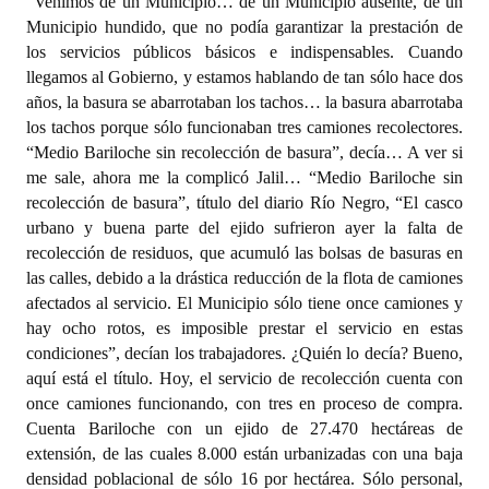
“Venimos de un Municipio… de un Municipio ausente, de un
Municipio hundido, que no podía garantizar la prestación de
los servicios públicos básicos e indispensables. Cuando
llegamos al Gobierno, y estamos hablando de tan sólo hace dos
años, la basura se abarrotaban los tachos… la basura abarrotaba
los tachos porque sólo funcionaban tres camiones recolectores.
“Medio Bariloche sin recolección de basura”, decía… A ver si
me sale, ahora me la complicó Jalil… “Medio Bariloche sin
recolección de basura”, título del diario Río Negro, “El casco
urbano y buena parte del ejido sufrieron ayer la falta de
recolección de residuos, que acumuló las bolsas de basuras en
las calles, debido a la drástica reducción de la flota de camiones
afectados al servicio. El Municipio sólo tiene once camiones y
hay ocho rotos, es imposible prestar el servicio en estas
condiciones”, decían los trabajadores. ¿Quién lo decía? Bueno,
aquí está el título. Hoy, el servicio de recolección cuenta con
once camiones funcionando, con tres en proceso de compra.
Cuenta Bariloche con un ejido de 27.470 hectáreas de
extensión, de las cuales 8.000 están urbanizadas con una baja
densidad poblacional de sólo 16 por hectárea. Sólo personal,