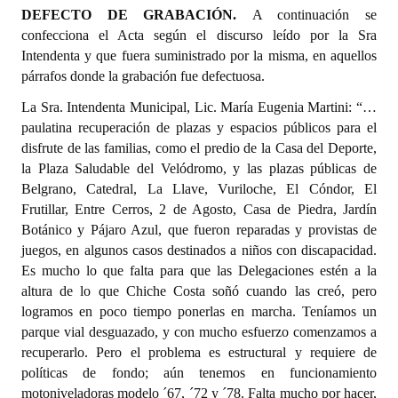
DEFECTO DE GRABACIÓN.
A continuación se
confecciona el Acta según el discurso leído por la Sra
Intendenta y que fuera suministrado por la misma, en aquellos
párrafos donde la grabación fue defectuosa.
La Sra. Intendenta Municipal, Lic. María Eugenia Martini: “…
paulatina recuperación de plazas y espacios públicos para el
disfrute de las familias, como el predio de la Casa del Deporte,
la Plaza Saludable del Velódromo, y las plazas públicas de
Belgrano, Catedral, La Llave, Vuriloche, El Cóndor, El
Frutillar, Entre Cerros, 2 de Agosto, Casa de Piedra, Jardín
Botánico y Pájaro Azul, que fueron reparadas y provistas de
juegos, en algunos casos destinados a niños con discapacidad.
Es mucho lo que falta para que las Delegaciones estén a la
altura de lo que Chiche Costa soñó cuando las creó, pero
logramos en poco tiempo ponerlas en marcha. Teníamos un
parque vial desguazado, y con mucho esfuerzo comenzamos a
recuperarlo. Pero el problema es estructural y requiere de
políticas de fondo; aún tenemos en funcionamiento
motoniveladoras modelo ´67, ´72 y ´78. Falta mucho por hacer,