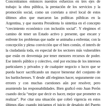
Concentramos entonces nuestros esfuerzos en tres ejes de
Huéspedes de Honor - Registro
trabajo: la obra pública, la prestación de los servicios y la
promoción social, como un correlato a nivel local de estos
Antiguos Pobladores - Registro
últimos años que marcaron las políticas públicas en la
Argentina, y que nuestra Presidenta lo sintetiza en el concepto
Reconocimientos - Registro
“crecimiento económico con inclusión social”. Y elegimos el
Bariloche, Municipio intercultural
camino de tener un Estado activo y presente, que encare y
enfrente los problemas que nadie se animaba a enfrentar, con la
Entrega de distinciones
concepción y plena convicción que el bien común, el interés de
la ciudadanía toda, en especial de los sectores más vulnerables
REFORMA DE LA CARTA ORGÁNICA
que están en desventaja por tener menores recursos de poder.
Ese interés público y colectivo, esté por encima de los intereses
particulares y privados y de cualquier negocio o lucro que se
pueda hacer sacrificando un mayor bienestar del conjunto de
los barilochenses. Y desde allí elegimos hacer, seguramente con
errores y con muchas cuestiones aún por resolver, pero
asumiendo las responsabilidades. Bien graficó esto Juan Perón
cuando decía “mejor que decir es hacer, mejor que prometer es
realizar”. Por citar una situación que cobró vigencia en estos
últimos días: cuando iniciamos el juicio de desalojo del Puerto