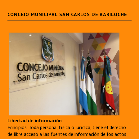
INSTITUCIONAL
CONCEJO MUNICIPAL SAN CARLOS DE BARILOCHE
Antiguos Pobladores
Noticias Destacadas
Registros y Distinciones
Datos Históricos
Premio al Mérito - Registro
Audiencias Públicas - Registro
Mujeres que Dejaron Huellas - Registro
Periodistas Decanos - Registro
Ciudadano Ilustre - Registro
Libertad de información
Principios. Toda persona, física o jurídica, tiene el derecho
Banca del Vecino - Registro
de libre acceso a las fuentes de información de los actos