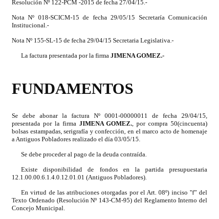
Resolución Nº 122-PCM -2015 de fecha 27/04/15.-
Programas
Nota Nº 018-SCICM-15 de fecha 29/05/15 Secretaría Comunicación
Institucional.-
LEGISLACIÓN
Nota Nº 155-SL-15 de fecha 29/04/15 Secretaria Legislativa.-
Constitución Nacional
La factura presentada por la firma
JIMENA GOMEZ.
-
Constitución Provincial
FUNDAMENTOS
Carta Orgánica 2007
Reglamento Interno
Se debe abonar la factura Nº 0001-00000011 de fecha 29/04/15,
presentada por la firma
JIMENA GOMEZ
.
, por compra 50(cincuenta)
bolsas estampadas, serigrafía y confección, en el marco acto de homenaje
Digesto
a Antiguos Pobladores realizado el día 03/05/15.
Organigrama
Se debe proceder al pago de la deuda contraída.
Existe disponibilidad de fondos en la partida presupuestaria
DOCUMENTOS
12.1.00.00.6.1.4.0.12.01.01 (Antiguos Pobladores).
En virtud de las atribuciones otorgadas por el Art. 08º) inciso "f” del
Informes de Gestión
Texto Ordenado (Resolución Nº 143-CM-95) del Reglamento Interno del
Concejo Municipal.
Proyectos Presentados