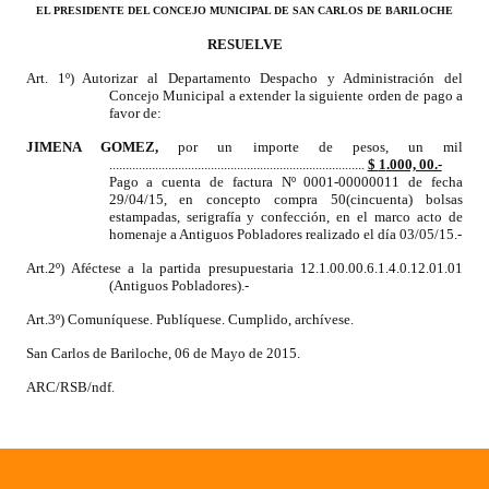
EL PRESIDENTE DEL CONCEJO MUNICIPAL DE SAN CARLOS DE BARILOCHE
Dictámenes Asesoría Letrada
RESUELVE
Art. 1º) Autorizar al Departamento Despacho y Administración del
Actas de Sesión
Concejo Municipal a extender la siguiente orden de pago a
favor de:
Informes de Unidad Coordinadora
JIMENA GOMEZ
,
por un importe de pesos, un mil
..............................................................................
$
1
.000, 00.-
Ejecución Presupuestaria
Pago a cuenta de factura Nº 0001-00000011 de fecha
29/04/15, en concepto
compra 50(cincuenta) bolsas
estampadas, serigrafía y confección,
en el
marco
acto de
Actas de Audiencias Públicas
homenaje a Antiguos Pobladores realizado el día 03/05/1
5
.
-
Art.2º) Aféctese a la partida presupuestaria 12.1.00.00.6.1.4.0.12.01.01
NORMATIVA
(Antiguos Pobladores).-
Art.3º) Comuníquese. Publíquese. Cumplido, archívese.
Comunicaciones
San Carlos de Bariloche, 06 de Mayo de 2015.
Declaraciones
ARC/RSB/ndf.
Resoluciones
Resoluciones de Presidencia