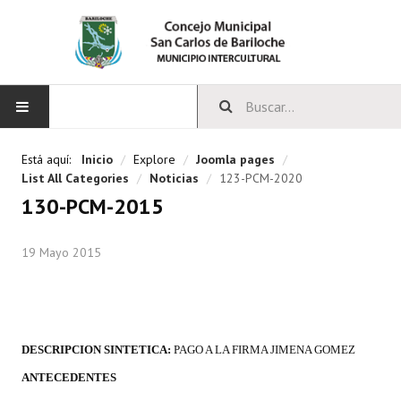
INICIO
Está aquí:
Inicio
/
Explore
/
Joomla pages
/
List All Categories
/
Noticias
/
123-PCM-2020
CONCEJO
130-PCM-2015
Bloques Políticos
19 Mayo 2015
Integrantes del Concejo
Comisiones Permanentes
Comisiones Especiales
DESCRIPCION SINTETICA:
PAGO A LA FIRMA JIMENA GOMEZ
ANTECEDENTES
Concejales Mandato Cumplido