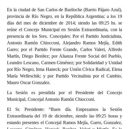
Programas
En la ciudad de San Carlos de Bariloche (Barrio Pájaro Azul),
provincia de Río Negro, en la República Argentina; a los 19
LEGISLACIÓN
días del mes de diciembre de 2014; siendo las 09:25 hs. se
reúne el Concejo Municipal en Sesión Extraordinaria, con la
Constitución Nacional
presencia de los Sres. Concejales: Por el Partido Justicialista,
Antonio Ramón Chiocconi, Alejandro Ramos Mejía, Edith
Constitución Provincial
Garro; por el Partido Frente Grande, Carlos Valeri, Alfredo
Carta Orgánica 2007
Martín, Diego Benítez; por Alianza Frente Social del Pueblo,
Leandro Lescano, Carmen Giménez; por Solidaridad y Unidad
Reglamento Interno
por Río Negro, Irma Haneck; por Unión Cívica Radical, Elena
María Welleschik; y por Partido Vecinalista por el Cambio,
Digesto
Mauro Oscar Gonzalez.
Organigrama
La Sesión es presidida por el Presidente del Concejo
Municipal, Concejal Antonio Ramón Chiocconi.
DOCUMENTOS
El Sr. Presidente: “Buen día. Empezamos la Sesión
Extraordinaria del 19 de diciembre, siendo las 09:25 horas y
Informes de Gestión
estando presentes el Concejal Ramos Mejía, Garro, Gonzalez,
Proyectos Presentados