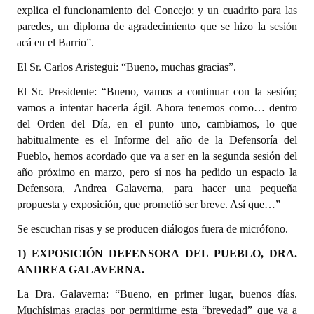
explica el funcionamiento del Concejo; y un cuadrito para las
Huéspedes de Honor - Registro
paredes, un diploma de agradecimiento que se hizo la sesión
acá en el Barrio”.
Antiguos Pobladores - Registro
El Sr. Carlos Aristegui: “Bueno, muchas gracias”.
Reconocimientos - Registro
El Sr. Presidente: “Bueno, vamos a continuar con la sesión;
Bariloche, Municipio intercultural
vamos a intentar hacerla ágil. Ahora tenemos como… dentro
del Orden del Día, en el punto uno, cambiamos, lo que
Entrega de distinciones
habitualmente es el Informe del año de la Defensoría del
Pueblo, hemos acordado que va a ser en la segunda sesión del
REFORMA DE LA CARTA ORGÁNICA
año próximo en marzo, pero sí nos ha pedido un espacio la
Defensora, Andrea Galaverna, para hacer una pequeña
propuesta y exposición, que prometió ser breve. Así que…”
Se escuchan risas y se producen diálogos fuera de micrófono.
1) EXPOSICIÓN DEFENSORA DEL PUEBLO, DRA.
ANDREA GALAVERNA.
La Dra. Galaverna: “Bueno, en primer lugar, buenos días.
Muchísimas gracias por permitirme esta “brevedad” que va a