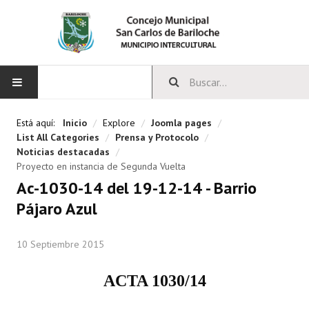
INICIO
Está aquí:
Inicio
/
Explore
/
Joomla pages
/
List All Categories
/
Prensa y Protocolo
/
CONCEJO
Noticias destacadas
/
Proyecto en instancia de Segunda Vuelta
Bloques Políticos
Ac-1030-14 del 19-12-14 - Barrio
Pájaro Azul
Integrantes del Concejo
Comisiones Permanentes
10 Septiembre 2015
Comisiones Especiales
ACTA 1030/14
Concejales Mandato Cumplido