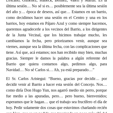
Lescano, Giménez, Haneck, Benítez, Valeri y Martín. Es la
última sesión… No sé si es… posiblemente sea la última sesión
Dictámenes Asesoría Letrada
del año y… época de deseos, así que… Estamos en un barrio,
como decidimos hacer una sesión en el Centro y una en los
Actas de Sesión
barrios, hoy estamos en Pájaro Azul y como siempre hacemos,
queremos agradecerle a los vecinos del Barrio, a los dirigentes
Informes de Unidad Coordinadora
de la Junta Vecinal, que los hicimos trabajar mucho, les
cambiamos la fecha, pero priorizamos venir, aunque sea
Ejecución Presupuestaria
viernes, aunque sea la última fecha, con las complicaciones que
Actas de Audiencias Públicas
tiene. Así que, acá estamos; nos han recibido muy bien, muchas
gracias. Siempre le damos la palabra a algún referente del
NORMATIVA
Barrio que quiera contarnos algo, pedirnos algo, para
Navidad… No sé Carlos si… Ah, ya está preparado…”
Comunicaciones
El Sr. Carlos Aristegui: “Bueno, gracias por decidir… por
decidir venir al Barrio a hacer esta sesión del Concejo. Nos…
Declaraciones
como diría Don Hugo Yun, nos agarró medio sin perro, porque
Resoluciones
fue medio a las apuradas, pero… pero bueno, bienvenidos;
esperamos que le hagan… que el trabajo sea fructífero el día de
Resoluciones de Presidencia
hoy. Pedir solamente dos cosas que estuvimos charlando recién