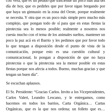
con Vera, que es un pedido que trasciende un poco más allá del
INSTITUCIONAL
día de hoy, que es pedirles que por favor sigan bregando por
que haya un gimnasio en la zona del Oeste, porque realmente
Antiguos Pobladores
se necesita. Y otra que es un poco más simple pero mucho más
complejo, que pongan todo de sí para que en estas fiestas la
Noticias Destacadas
pirotecnia sea lo menos posible; realmente a nosotros nos
cuesta mucho con el tema de los animales sueltos, mantener un
Registros y Distinciones
poco la paz acá en el Barrio y les pedimos que por favor todo
Datos Históricos
lo que tengan a disposición desde el punto de vista de la
comunicación, porque esto es una cuestión cultural y
Premio al Mérito - Registro
comunicacional, lo pongan a disposición de que no haya
pirotecnia o que la pirotecnia sea la menor posible en estas
Audiencias Públicas - Registro
fiestas porque nos afecta a todos. Bueno, muchas gracias y que
tengan un buen día”.
Mujeres que Dejaron Huellas - Registro
Se escuchan aplausos.
Periodistas Decanos - Registro
El Sr. Presidente: “Gracias Carlos. Invito a los Vicepresidentes,
Ciudadano Ilustre - Registro
Carlos Valeri, Leandro Lescano, y le entregamos, como
hacemos en todos los barrios, Carta Orgánica… Cartas
Banca del Vecino - Registro
Orgánicas, que es la que nos ordena; un folleto que es…