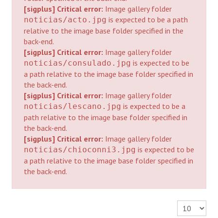
[sigplus] Critical error:
Image gallery folder
Programas
is expected to be a path
noticias/acto.jpg
relative to the image base folder specified in the
LEGISLACIÓN
back-end.
[sigplus] Critical error:
Image gallery folder
Constitución Nacional
is expected to be
noticias/consulado.jpg
a path relative to the image base folder specified in
Constitución Provincial
the back-end.
Carta Orgánica 2007
[sigplus] Critical error:
Image gallery folder
is expected to be a
noticias/lescano.jpg
Reglamento Interno
path relative to the image base folder specified in
the back-end.
Digesto
[sigplus] Critical error:
Image gallery folder
is expected to be
noticias/chioconni3.jpg
Organigrama
a path relative to the image base folder specified in
the back-end.
DOCUMENTOS
Informes de Gestión
Cantidad a 
Proyectos Presentados