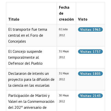
Fecha
Dictámenes Asesoría Letrada
de
Título
creación
Visto
Actas de Sesión
El transporte fue tema
Visitas: 1963
02 Julio
Informes de Unidad Coordinadora
central en el Foro de
2012
Ejecución Presupuestaria
Concejales
Actas de Audiencias Públicas
El Concejo suspende
Visitas: 1737
31 Mayo
temporalmente al
2012
NORMATIVA
Defensor del Pueblo
Comunicaciones
Declararon de interés un
Visitas: 1803
31 Mayo
proyecto para la difusión de
2012
Declaraciones
la ciencia en las escuelas
Resoluciones
Participación de Martini y
Visitas: 2145
30 Mayo
Valeri en la Conmemoración
2012
Resoluciones de Presidencia
del 202º aniversario de