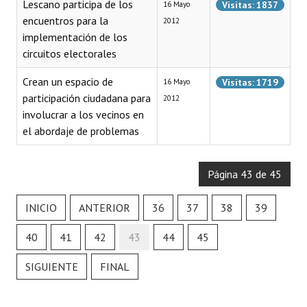
Lescano participa de los
Visitas: 1837
16 Mayo
Huéspedes de Honor - Registro
encuentros para la
2012
implementación de los
Antiguos Pobladores - Registro
circuitos electorales
Reconocimientos - Registro
Crean un espacio de
Visitas: 1719
16 Mayo
participación ciudadana para
Bariloche, Municipio intercultural
2012
involucrar a los vecinos en
Entrega de distinciones
el abordaje de problemas
REFORMA DE LA CARTA ORGÁNICA
Página 43 de 45
INICIO
ANTERIOR
36
37
38
39
40
41
42
43
44
45
SIGUIENTE
FINAL