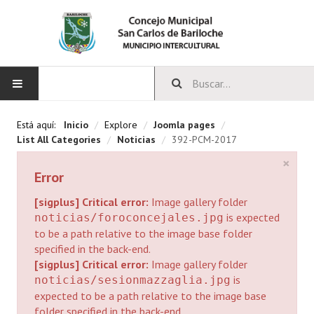
INICIO
Está aquí:
Inicio
/
Explore
/
Joomla pages
/
List All Categories
/
Noticias
/
392-PCM-2017
CONCEJO
×
Error
Bloques Políticos
[sigplus] Critical error:
Image gallery folder
Integrantes del Concejo
is expected
noticias/foroconcejales.jpg
to be a path relative to the image base folder
Comisiones Permanentes
specified in the back-end.
[sigplus] Critical error:
Image gallery folder
Comisiones Especiales
is
noticias/sesionmazzaglia.jpg
expected to be a path relative to the image base
Concejales Mandato Cumplido
folder specified in the back-end.