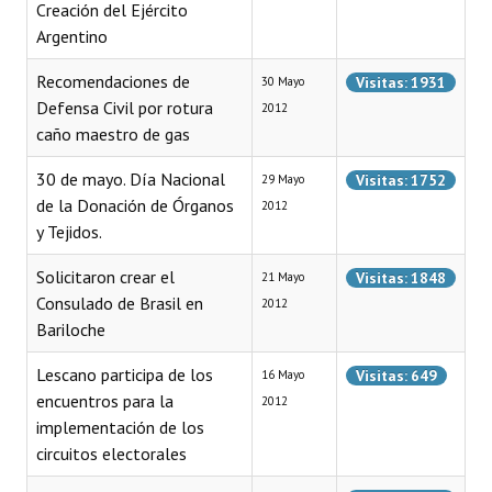
Creación del Ejército
INSTITUCIONAL
Argentino
Antiguos Pobladores
Recomendaciones de
Visitas: 1931
30 Mayo
Defensa Civil por rotura
Noticias Destacadas
2012
caño maestro de gas
Registros y Distinciones
30 de mayo. Día Nacional
Visitas: 1752
29 Mayo
Datos Históricos
de la Donación de Órganos
2012
y Tejidos.
Premio al Mérito - Registro
Solicitaron crear el
Visitas: 1848
21 Mayo
Audiencias Públicas - Registro
Consulado de Brasil en
2012
Bariloche
Mujeres que Dejaron Huellas - Registro
Lescano participa de los
Visitas: 649
16 Mayo
Periodistas Decanos - Registro
encuentros para la
2012
Ciudadano Ilustre - Registro
implementación de los
circuitos electorales
Banca del Vecino - Registro