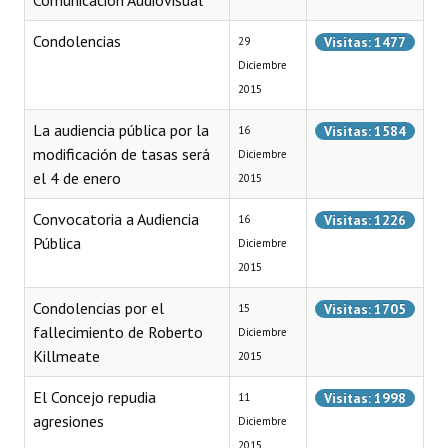
Comunicación Audiovisual
Programas
Condolencias
Visitas: 1477
29
LEGISLACIÓN
Diciembre
2015
Constitución Nacional
La audiencia pública por la
Visitas: 1584
16
Constitución Provincial
modificación de tasas será
Diciembre
el 4 de enero
2015
Carta Orgánica 2007
Convocatoria a Audiencia
Visitas: 1226
16
Reglamento Interno
Pública
Diciembre
2015
Digesto
Condolencias por el
Visitas: 1705
15
Organigrama
fallecimiento de Roberto
Diciembre
Killmeate
2015
DOCUMENTOS
El Concejo repudia
Visitas: 1998
11
Informes de Gestión
agresiones
Diciembre
Proyectos Presentados
2015