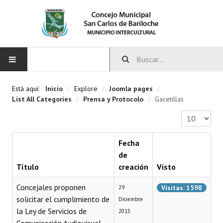
INICIO
Está aquí:
Inicio
/
Explore
/
Joomla pages
/
List All Categories
/
Prensa y Protocolo
/
Gacetillas
CONCEJO
Cantidad a 
Bloques Políticos
Fecha
Integrantes del Concejo
de
Título
creación
Visto
Comisiones Permanentes
Concejales proponen
Visitas: 1598
29
Comisiones Especiales
solicitar el cumplimiento de
Diciembre
la Ley de Servicios de
2015
Concejales Mandato Cumplido