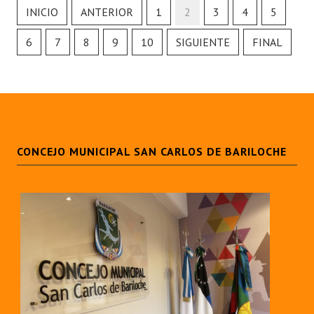
INSTITUCIONAL
INICIO
ANTERIOR
1
2
3
4
5
6
Antiguos Pobladores
7
8
9
10
SIGUIENTE
FINAL
Noticias Destacadas
Registros y Distinciones
Datos Históricos
CONCEJO MUNICIPAL SAN CARLOS DE BARILOCHE
Premio al Mérito - Registro
Audiencias Públicas - Registro
Mujeres que Dejaron Huellas - Registro
Periodistas Decanos - Registro
Ciudadano Ilustre - Registro
Banca del Vecino - Registro