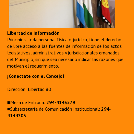
Huéspedes de Honor - Registro
Antiguos Pobladores - Registro
Reconocimientos - Registro
Libertad de información
Principios. Toda persona, física o jurídica, tiene el derecho
Bariloche, Municipio intercultural
de libre acceso a las fuentes de información de los actos
legislativos, administrativos y jurisdiccionales emanados
Entrega de distinciones
del Municipio, sin que sea necesario indicar las razones que
motivan el requerimiento.
REFORMA DE LA CARTA ORGÁNICA
¡Conectate con el Concejo!
Dirección: Libertad 80
■Mesa de Entrada:
294-4143579
■Subsecretaría de Comunicación Institucional:
294-
4144703