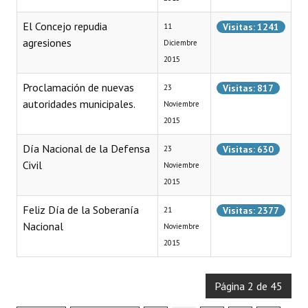
El Concejo repudia
Visitas: 1241
Dictámenes Asesoría Letrada
11
agresiones
Diciembre
Actas de Sesión
2015
Informes de Unidad Coordinadora
Proclamación de nuevas
Visitas: 817
23
autoridades municipales.
Noviembre
Ejecución Presupuestaria
2015
Actas de Audiencias Públicas
Día Nacional de la Defensa
Visitas: 630
23
Civil
Noviembre
NORMATIVA
2015
Comunicaciones
Feliz Día de la Soberanía
Visitas: 2377
21
Nacional
Noviembre
Declaraciones
2015
Resoluciones
Página 2 de 45
Resoluciones de Presidencia