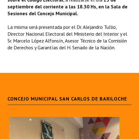
septiembre del corriente a las 18.30 Hs, en la Sala de
Programas
Sesiones del Concejo Municipal.
LEGISLACIÓN
La misma será presentada por el Dr. Alejandro Tullio,
Director Nacional Electoral del Ministerio del Interior y el
Constitución Nacional
Sr. Marcelo López Alfonsín, Asesor Técnico de la Comisión
de Derechos y Garantías del H. Senado de la Nación.
Constitución Provincial
Carta Orgánica 2007
Reglamento Interno
Digesto
Organigrama
CONCEJO MUNICIPAL SAN CARLOS DE BARILOCHE
DOCUMENTOS
Informes de Gestión
Proyectos Presentados