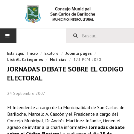
INICIO
Está aquí:
Inicio
/
Explore
/
Joomla pages
/
List All Categories
/
Noticias
/
123-PCM-2020
CONCEJO
JORNADAS DEBATE SOBRE EL CODIGO
ELECTORAL
Bloques Políticos
Integrantes del Concejo
24 Septiembre 2007
Comisiones Permanentes
El Intendente a cargo de la Municipalidad de San Carlos de
Bariloche, Marcelo A. Cascón y el Presidente a cargo del
Comisiones Especiales
Concejo Municipal, Dr. Andrés Martínez Infante, tienen el
agrado de invitar a la charla informativa 
Jornadas debate
Concejales Mandato Cumplido
sobre el Código Electoral
, a realizarse el día
25 de