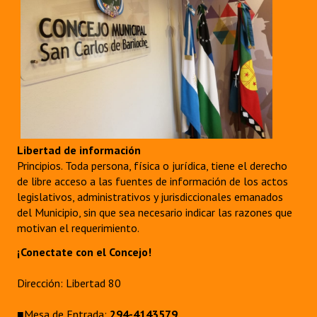
Dictámenes Asesoría Letrada
Actas de Sesión
Informes de Unidad Coordinadora
Ejecución Presupuestaria
Actas de Audiencias Públicas
Libertad de información
Principios. Toda persona, física o jurídica, tiene el derecho
NORMATIVA
de libre acceso a las fuentes de información de los actos
legislativos, administrativos y jurisdiccionales emanados
Comunicaciones
del Municipio, sin que sea necesario indicar las razones que
motivan el requerimiento.
Declaraciones
¡Conectate con el Concejo!
Resoluciones
Dirección: Libertad 80
Resoluciones de Presidencia
■Mesa de Entrada:
294-4143579